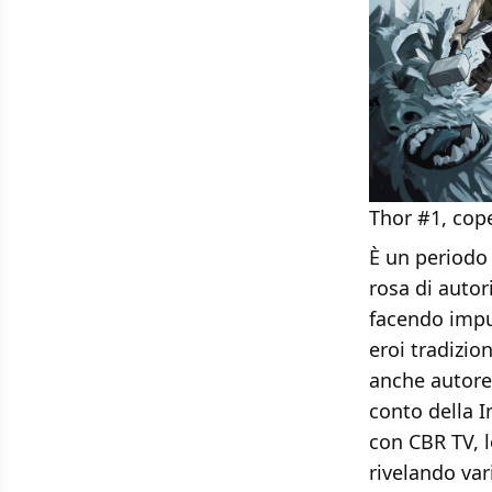
Thor #1, cope
È un periodo 
rosa di autor
facendo impu
eroi tradizion
anche autore
conto della 
con CBR TV, l
rivelando vari