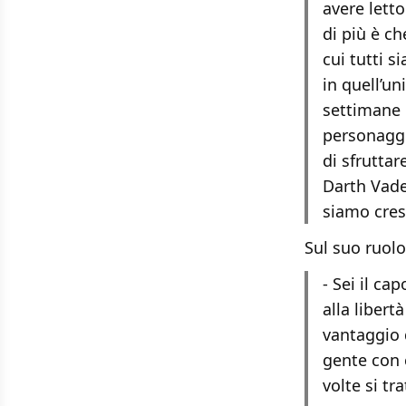
avere letto
di più è ch
cui tutti s
in quell’u
settimane 
personaggi 
di sfruttar
Darth Vader
siamo cres
Sul suo ruolo
- Sei il ca
alla libert
vantaggio 
gente con c
volte si t