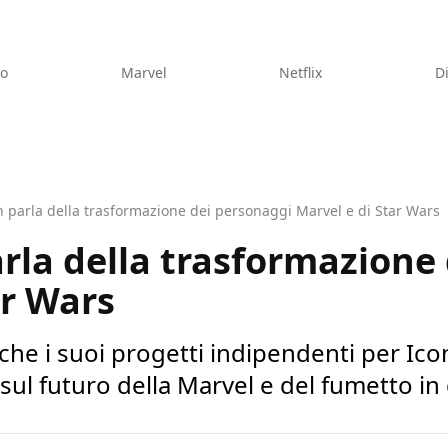
eo
Marvel
Netflix
D
 parla della trasformazione dei personaggi Marvel e di Star Wars
rla della trasformazione
ar Wars
che i suoi progetti indipendenti per Ic
 sul futuro della Marvel e del fumetto i