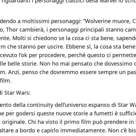
iguardanti i personaggi classici della Marvel lo scri
edendo a moltissimi personaggi: “Wolverine muore, C
o, Thor cambierà, i personaggi principali stanno ca
nte. Molti si chiedono se la cosa ci sta bene, sapend
lm che stanno per uscire. Ebbene sì, la cosa sta bene 
cevuto l’ok per procedere, perché questo ci permette
elle belle storie. Non ho mai pensato che dovessimo 
film. Anzi, penso che dovremmo essere sempre un pas
film.
i Star Wars:
mento della continuity dell’universo espanso di Star W
he per godersi queste nuove storie a fumetti è suffic
lm originale. Chi ha visto il primo film può prendere in
altare a bordo e capirlo immediatamente. Non c’è bi