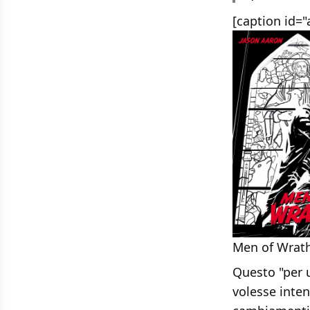
[caption id="
Men of Wrath
Questo "per u
volesse inten