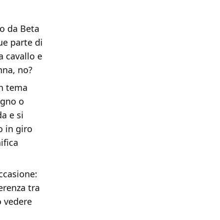
so da Beta
ue parte di
a cavallo e
nna, no?
un tema
degno o
a e si
 in giro
ifica
ccasione:
erenza tra
o vedere