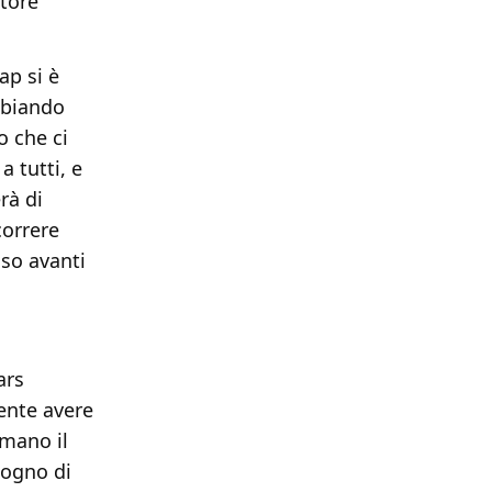
ttore
ap si è
mbiando
o che ci
a tutti, e
rà di
correre
so avanti
ars
iente avere
 mano il
sogno di