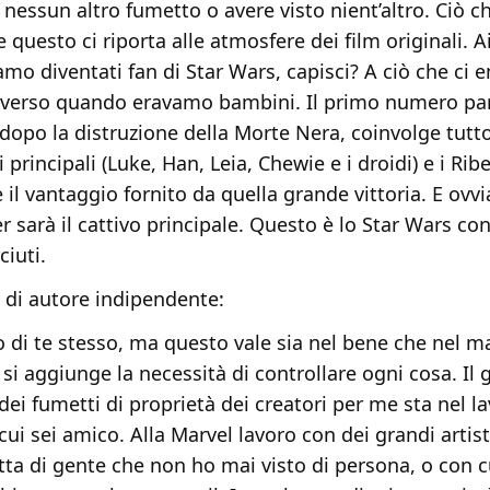
 nessun altro fumetto o avere visto nient’altro. Ciò c
e questo ci riporta alle atmosfere dei film originali. A
iamo diventati fan di Star Wars, capisci? A ciò che ci
niverso quando eravamo bambini. Il primo numero pa
dopo la distruzione della Morte Nera, coinvolge tutto 
principali (Luke, Han, Leia, Chewie e i droidi) e i Ribe
e il vantaggio fornito da quella grande vittoria. E ov
 sarà il cattivo principale. Questo è lo Star Wars con 
ciuti.
 di autore indipendente:
po di te stesso, ma questo vale sia nel bene che nel m
à si aggiunge la necessità di controllare ogni cosa. Il
dei fumetti di proprietà dei creatori per me sta nel l
ui sei amico. Alla Marvel lavoro con dei grandi artis
ratta di gente che non ho mai visto di persona, o con 