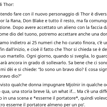
i Thor:
intendo fare con il nuovo personaggio di Thor è diver
hor la Rana, Don Blake e tutto il resto, ma fa comunq
zione. Dopo avere accettato un alieno con la faccia d
ome dio del tuono, potremo accettare anche una do
iamo indietro ai 25 numeri che ho curato finora, c’è 
fin dall’inizio, e cioè il fatto che Thor si chieda se è 
uo martello. Ogni giorno, quando si sveglia, lo guard
arà ancora in grado di sollevarlo. Sa bene che ci sono
mi dèi e si chiede: “Io sono un bravo dio? E cosa sign
bravo dio?”
visto qualche donna impugnare Mjolnir in qualche o
ua, una storia breve là, un what if... Ma c’è una diff
lo in una scena e *esserne il portatore*, quindi volev
tro esserne il portatore almeno per un po’.