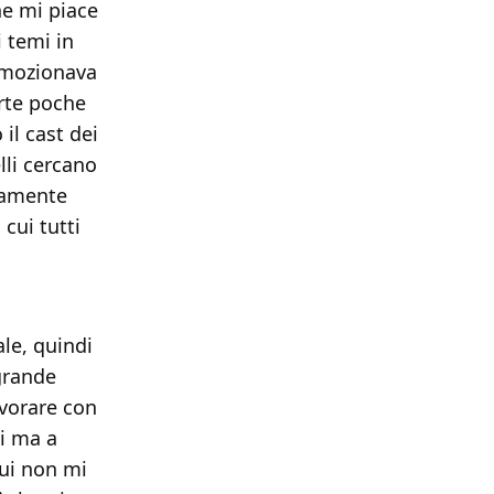
he mi piace
i temi in
 emozionava
rte poche
il cast dei
lli cercano
viamente
cui tutti
ale, quindi
 grande
avorare con
ti ma a
cui non mi