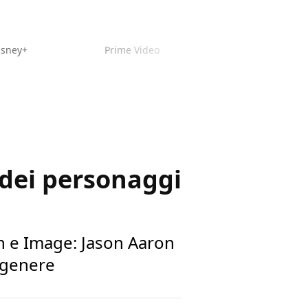
isney+
Prime Video
 dei personaggi
on e Image: Jason Aaron
n genere