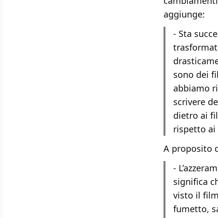
cambiamenti r
aggiunge:
- Sta succ
trasformat
drasticame
sono dei fi
abbiamo ri
scrivere d
dietro ai 
rispetto ai 
A proposito d
- L’azzera
significa c
visto il fi
fumetto, s