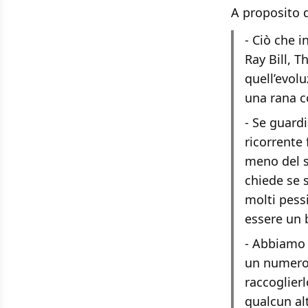
A proposito d
- Ciò che 
Ray Bill, T
quell’evolu
una rana c
- Se guard
ricorrente 
meno del s
chiede se s
molti pessi
essere un 
- Abbiamo 
un numero q
raccoglier
qualcun al