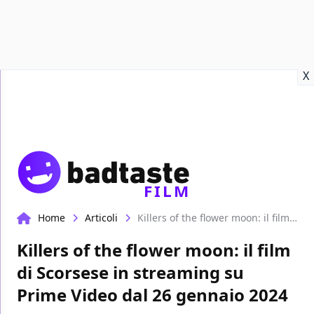
Recensioni
Format video
Marvel
Netflix
Disney+
Prime
X
FILM
Home
Articoli
Killers of the flower moon: il film di Scorsese in streaming su Prime Video dal 26 gennaio 2024
Killers of the flower moon: il film
di Scorsese in streaming su
Prime Video dal 26 gennaio 2024