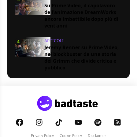
Su Prime Video, il capolavoro
dell'animazione DreamWorks
ancora imbattibile dopo più di
vent'anni
ARTICOLI
4
Jeremy Renner su Prime Video,
nel blockbuster da una storia
dei Grimm che divide critica e
pubblico
Privacy Policy
Cookie Policy
Disclaimer