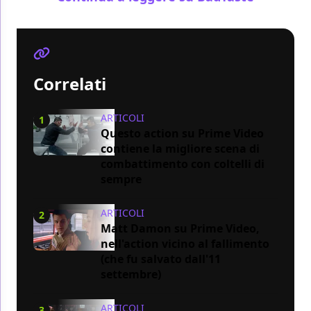
Correlati
ARTICOLI
1
Questo action su Prime Video
contiene la migliore scena di
combattimento con coltelli di
sempre
ARTICOLI
2
Matt Damon su Prime Video,
nell'action vicino al fallimento
(che fu salvato dall'11
settembre)
ARTICOLI
3