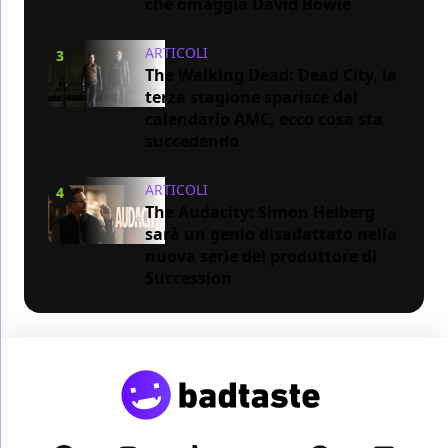
che omaggia David Bowie
ARTICOLI
3
The Walking Dead: Dead City, la
terza stagione sparisce dal
calendario AMC, ecco cosa sta
succedendo
ARTICOLI
4
The Audacity: Simon Helberg
sarà un genio disadattato nella
nuova serie del produttore di
Succession