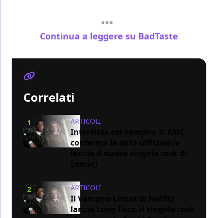
Continua a leggere su BadTaste
Correlati
ARTICOLI
1
Intervista col vampiro 3: AMC
conferma la data ufficiale (e
lancia il nuovo singolo rock di
Lestat)
ARTICOLI
2
Il Vampiro Lestat di Netflix
lancia Long Face, il singolo rock