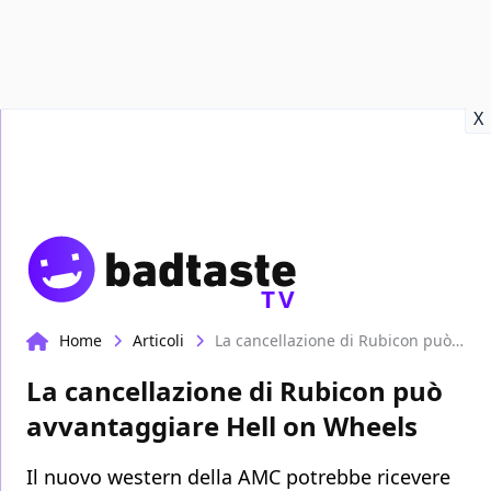
Recensioni
Format video
Marvel
Netflix
Disney+
Prime
X
TV
Home
Articoli
La cancellazione di Rubicon può avvantaggiare Hell on Wheels
La cancellazione di Rubicon può
avvantaggiare Hell on Wheels
Il nuovo western della AMC potrebbe ricevere