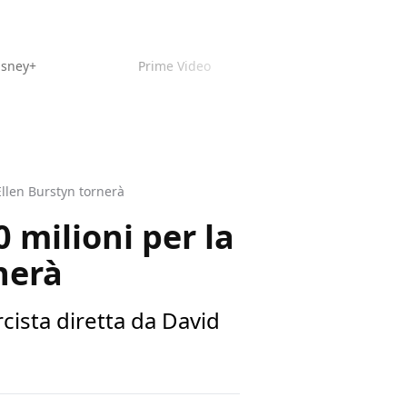
isney+
Prime Video
 Ellen Burstyn tornerà
0 milioni per la
nerà
rcista diretta da David