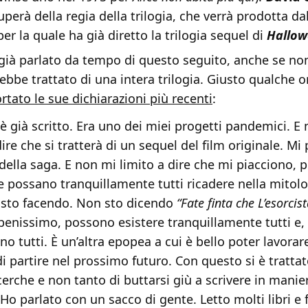
uperà della regia della trilogia, che verrà prodotta da
r la quale ha già diretto la trilogia sequel di
Hallow
già parlato da tempo di questo seguito, anche se no
rebbe trattato di una intera trilogia. Giusto qualche o
tato le sue dichiarazioni più recenti
:
 è già scritto. Era uno dei miei progetti pandemici. E
ire che si tratterà di un sequel del film originale. Mi
m della saga. E non mi limito a dire che mi piacciono, 
e possano tranquillamente tutti ricadere nella mitolo
 sto facendo. Non sto dicendo
“Fate finta che L’esorcis
 benissimo, possono esistere tranquillamente tutti e, d
o tutti. È un’altra epopea a cui è bello poter lavorar
 partire nel prossimo futuro. Con questo si è trattat
cerche e non tanto di buttarsi giù a scrivere in manie
Ho parlato con un sacco di gente. Letto molti libri e 