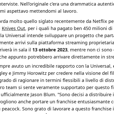
nterviste. Nell’originale c’era una drammatica autentic
 mi aspettavo mettendomi al lavoro.
orda molto quello siglato recentemente da Netflix pe
i
Knives Out
, per i quali ha pagato ben 450 milioni di 
 la Universal intende sviluppare un progetto che par
ente arrivi sulla piattaforma streaming proprietaria
iverà in sala il
13 ottobre 2023
, mentre non ci sono 
, che appunto potrebbero arrivare direttamente in st
pre avuto un incredibile rapporto con la Universal, 
ey e Jimmy Horowitz per credere nella visione del fi
rado di ragionare in termini flessibili a livello di dis
tro team si sente veramente supportato per questo fi
ficialmente Jason Blum. "Sono decisi a distribuire i 
ogliono anche portare un franchise entusiasmante 
u peacock. Sono grato di lavorare a questo franchise 