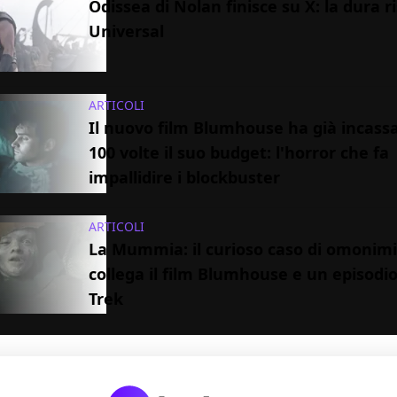
Odissea di Nolan finisce su X: la dura r
Universal
ARTICOLI
Il nuovo film Blumhouse ha già incassa
100 volte il suo budget: l'horror che fa
impallidire i blockbuster
ARTICOLI
La Mummia: il curioso caso di omonim
collega il film Blumhouse e un episodio
Trek