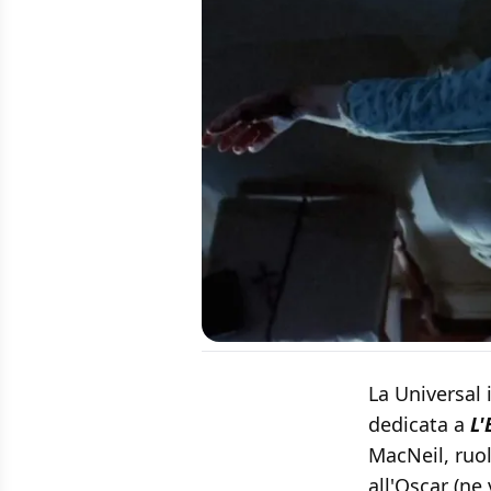
La Universal 
dedicata a
L'
MacNeil, ruol
all'Oscar (ne