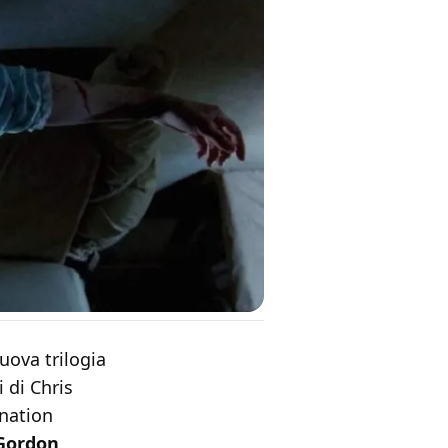
nuova trilogia
 di Chris
ination
Gordon