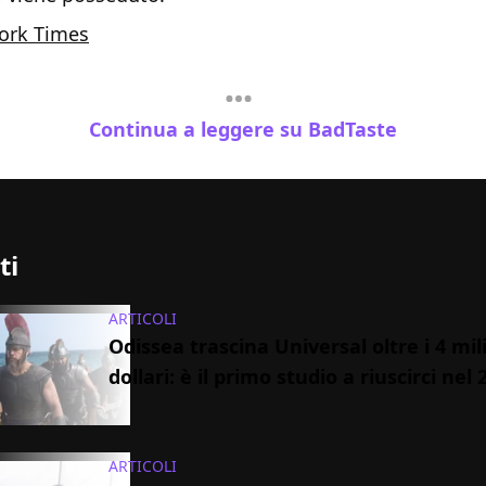
ork Times
Continua a leggere su BadTaste
ti
ARTICOLI
Odissea trascina Universal oltre i 4 mili
dollari: è il primo studio a riuscirci nel 
ARTICOLI