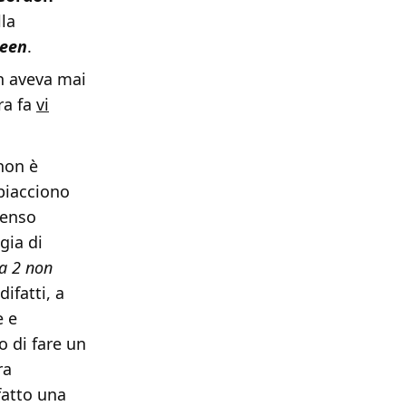
lla
een
.
n aveva mai
ra fa
vi
 non è
 piacciono
penso
gia di
ta 2 non
ifatti, a
e e
o di fare un
ra
fatto una