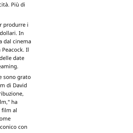
ità. Più di
r produrre i
dollari. In
ta dal cinema
 Peacock. Il
delle date
reaming.
e sono grato
lm di David
tribuzione,
lm," ha
film al
come
iconico con