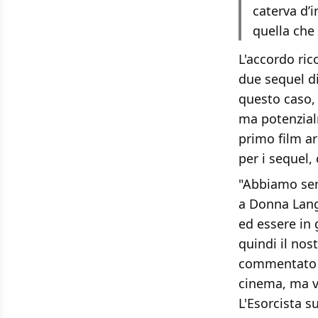
caterva d’i
quella che
L'accordo ric
due sequel d
questo caso,
ma potenzialm
primo film arr
per i sequel
"Abbiamo sem
a Donna Langl
ed essere in g
quindi il nos
commentato uf
cinema, ma v
L'Esorcista s