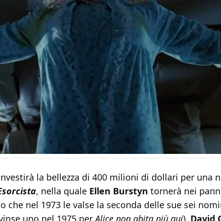
investirà la bellezza di 400 milioni di dollari per una 
Esorcista
, nella quale
Ellen Burstyn
tornerà nei panni
o che nel 1973 le valse la seconda delle sue sei nom
 vinse uno nel 1975 per
Alice non abita più qui
).
David 