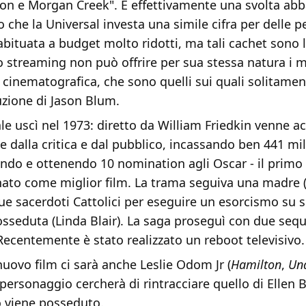
on e Morgan Creek". È effettivamente una svolta ab
to che la Universal investa una simile cifra per delle pe
bituata a budget molto ridotti, ma tali cachet sono 
lo streaming non può offrire per sua stessa natura i 
 cinematografica, che sono quelli sui quali solitamen
uzione di Jason Blum.
nale uscì nel 1973: diretto da William Friedkin venne a
 dalla critica e dal pubblico, incassando ben 441 mili
ondo e ottenendo 10 nomination agli Oscar - il primo
ato come miglior film. La trama seguiva una madre 
e sacerdoti Cattolici per eseguire un esorcismo su su
sseduta (Linda Blair). La saga proseguì con due sequ
 Recentemente è stato realizzato un reboot televisivo.
nuovo film ci sarà anche Leslie Odom Jr (
Hamilton
,
Una
ui personaggio cercherà di rintracciare quello di Ellen
o viene posseduto.