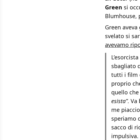
Green
si occ
Blumhouse, pe
Green aveva 
svelato si sa
avevamo ripor
L’esorcista
sbagliato d
tutti i fil
proprio ch
quello che
esista”
. Va
me piaccion
speriamo di
sacco di ri
impulsiva. 