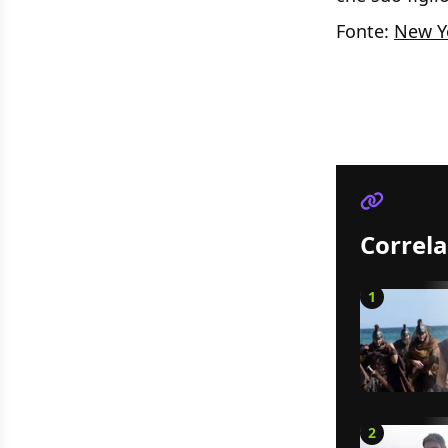
Fonte:
New Y
Correla
1
2