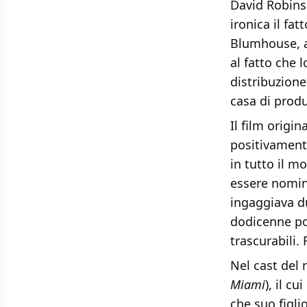
David Robins
ironica il fat
Blumhouse, a
al fatto che 
distribuzione
casa di prod
Il film origi
positivamente
in tutto il m
essere nomin
ingaggiava du
dodicenne po
trascurabili.
Nel cast del 
Miami
), il c
che suo figli