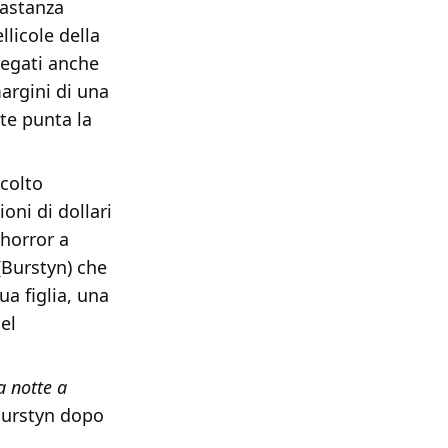
bastanza
llicole della
legati anche
margini di una
te punta la
ccolto
oni di dollari
 horror a
(Burstyn) che
a figlia, una
el
 notte a
 Burstyn dopo