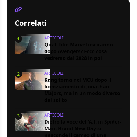
Correlati
ARTICOLI
1
Quali film Marvel usciranno
dopo Avengers? Ecco cosa
vedremo dal 2028 in poi
ARTICOLI
2
Kang torna nel MCU dopo il
licenziamento di Jonathan
Majors, ma in un modo diverso
dal solito
ARTICOLI
3
Dietro la voce dell'A.I. in Spider-
Man: Brand New Day si
nasconde il cameo di una