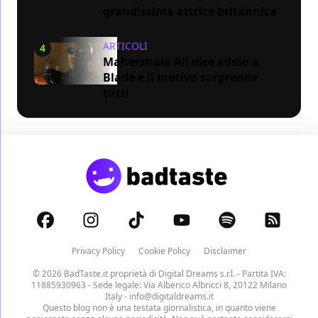
grandissima attrice britannica
ARTICOLI
4
Mahershala Ali dice addio a
Blade e il motivo sorprende
tutti
Privacy Policy
Cookie Policy
Disclaimer
© 2026 BadTaste.it proprietà di
Digital Dreams s.r.l.
- Partita IVA:
11885930963 - Sede legale: Via Alberico Albricci 8, 20122 Milano
Italy -
info@digitaldreams.it
Questo blog non è una testata giornalistica, in quanto viene