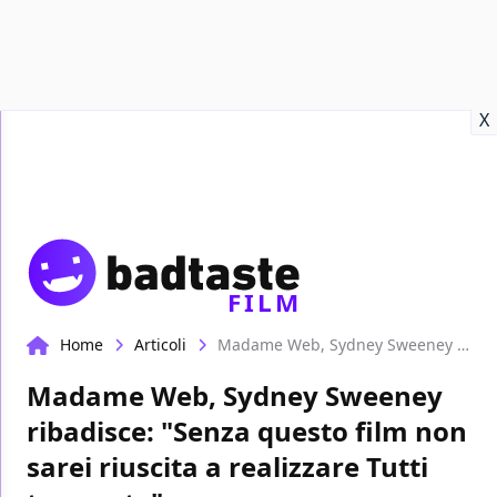
Recensioni
Format video
Marvel
Netflix
Disney+
Prime
X
FILM
Home
Articoli
Madame Web, Sydney Sweeney ribadisce: "Senza questo film non sarei riuscita a realizzare Tutti tranne te"
Madame Web, Sydney Sweeney
ribadisce: "Senza questo film non
sarei riuscita a realizzare Tutti