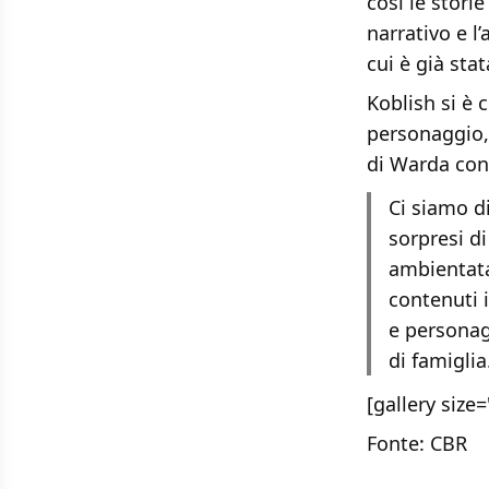
così le storie
narrativo e l
cui è già stat
Koblish si è c
personaggio,
di Warda con
Ci siamo di
sorpresi di
ambientata
contenuti 
e personag
di famiglia
[gallery siz
Fonte:
CBR