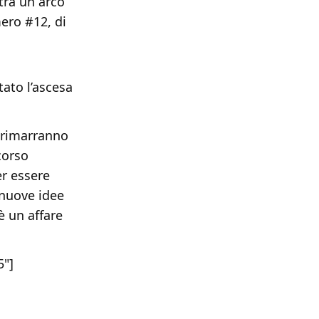
tra un arco
mero #12, di
ato l’ascesa
i rimarranno
corso
er essere
 nuove idee
è un affare
5"]