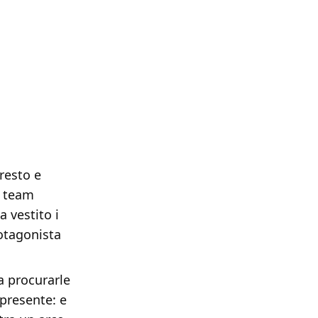
resto e
l team
ha vestito i
otagonista
da procurarle
 presente: e