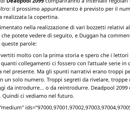
 di
Deadpool 2099
compariranno a intervalli regolari 
’altro: il prossimo appuntamento è previsto per il nu
a realizzata la copertina.
imentato nella realizzazione di vari bozzetti relativi al
 che potete vedere di seguito, e Duggan ha comment
 queste parole:
vertiti molto con la prima storia e spero che i lettor
 quanti collegamenti ci fossero con l’attuale serie in 
 nel presente. Ma gli spunti narrativi erano troppi p
in un solo numero. Troppi segreti da rivelare, troppe
gi da introdurre... o da reintrodurre. Deadpool 2099 
. Quindi ci vediamo nel futuro.
e="medium" ids="97000,97001,97002,97003,97004,9700