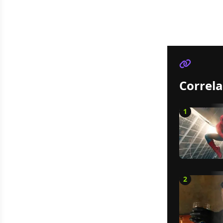
Correla
1
2