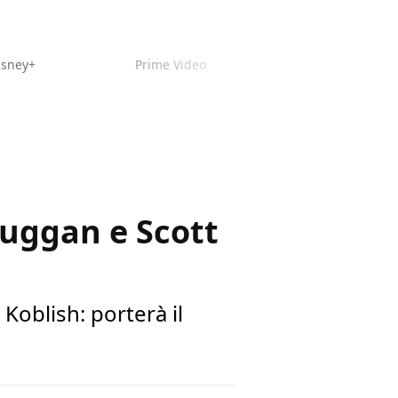
isney+
Prime Video
Duggan e Scott
Koblish: porterà il