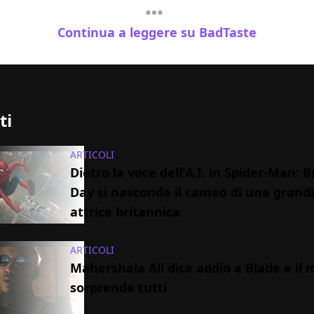
Continua a leggere su BadTaste
ti
ARTICOLI
Dietro la voce dell'A.I. in Spider-Man:
Day si nasconde il cameo di una grand
attrice britannica
ARTICOLI
Mahershala Ali dice addio a Blade e il 
sorprende tutti