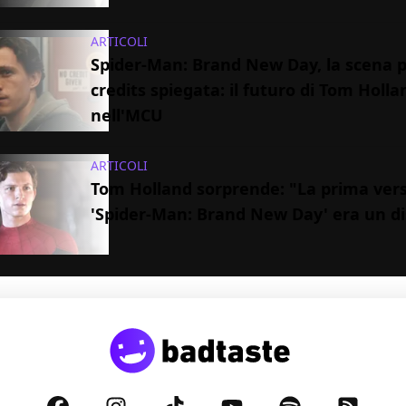
ARTICOLI
Spider-Man: Brand New Day, la scena p
credits spiegata: il futuro di Tom Holla
nell'MCU
ARTICOLI
Tom Holland sorprende: "La prima vers
'Spider-Man: Brand New Day' era un di