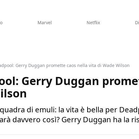
eo
Marvel
Netflix
D
adpool: Gerry Duggan promette caos nella vita di Wade Wilson
ool: Gerry Duggan promet
ilson
uadra di emuli: la vita è bella per Dea
arà davvero così? Gerry Duggan ha la ri