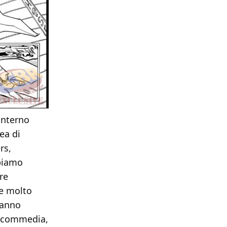
interno
ea di
rs,
biamo
re
re molto
tanno
a commedia,