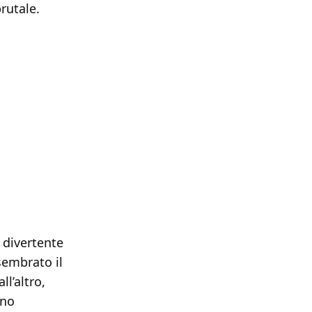
rutale.
 divertente
sembrato il
l’altro,
ono