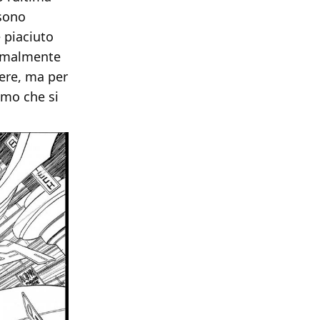
 sono
 piaciuto
ormalmente
ere, ma per
amo che si