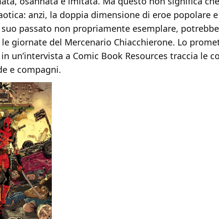
ata, osannata e imitata. Ma questo non significa che 
aotica: anzi, la doppia dimensione di eroe popolare e 
al suo passato non propriamente esemplare, potrebb
ù le giornate del Mercenario Chiacchierone. Lo prome
 in un’intervista a Comic Book Resources traccia le c
de e compagni.