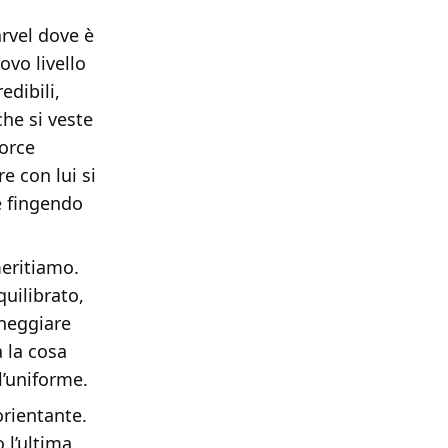
rvel dove è
vo livello
edibili,
he si veste
torce
e con lui si
e fingendo
meritiamo.
uilibrato,
eneggiare
 la cosa
l’uniforme.
orientante.
 l’ultima