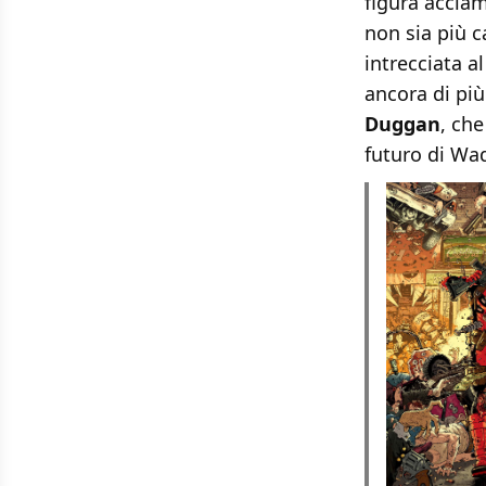
figura acclam
non sia più c
intrecciata 
ancora di pi
Duggan
, che
futuro di Wa