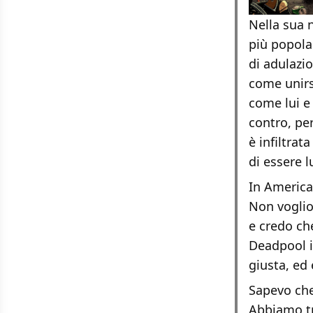
Nella sua 
più popola
di adulazio
come unirs
come lui e 
contro, pe
è infiltra
di essere 
In America
Non voglio
e credo ch
Deadpool i
giusta, ed
Sapevo che
Abbiamo tr