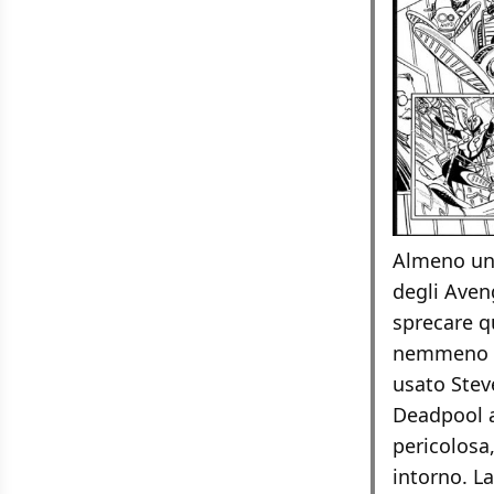
Almeno una
degli Aveng
sprecare q
nemmeno D
usato Stev
Deadpool a
pericolosa
intorno. L