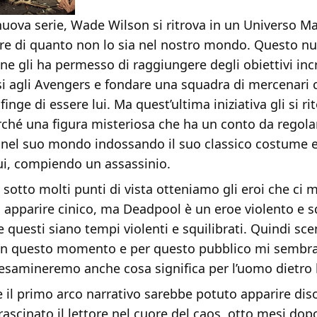
nuova serie, Wade Wilson si ritrova in un Universo Ma
re di quanto non lo sia nel nostro mondo. Questo nuo
ne gli ha permesso di raggiungere degli obiettivi incr
i agli Avengers e fondare una squadra di mercenari c
finge di essere lui. Ma quest’ultima iniziativa gli si ri
rché una figura misteriosa che ha un conto da regolar
ta nel suo mondo indossando il suo classico costume 
lui, compiendo un assassinio.
 sotto molti punti di vista otteniamo gli eroi che ci 
 apparire cinico, ma Deadpool è un eroe violento e sq
e questi siano tempi violenti e squilibrati. Quindi sc
n questo momento e per questo pubblico mi sembra
 esamineremo anche cosa significa per l’uomo dietro 
 il primo arco narrativo sarebbe potuto apparire dis
ascinato il lettore nel cuore del caos, otto mesi dopo