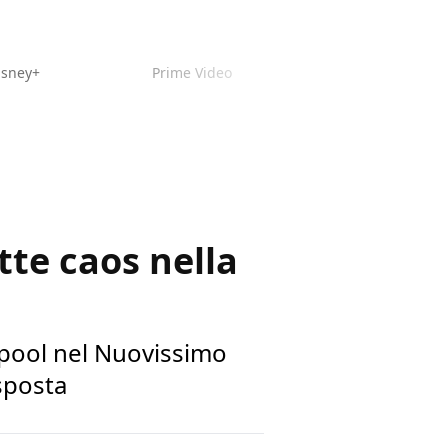
isney+
Prime Video
te caos nella
dpool nel Nuovissimo
sposta