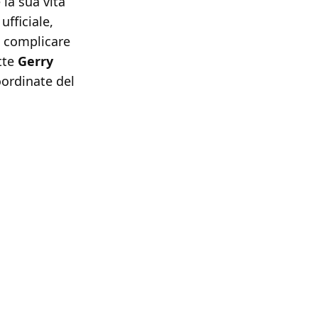
la sua vita
ufficiale,
e complicare
tte
Gerry
oordinate del