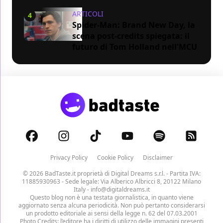
ARTICOLI
4
Spider-Man: Brand New Day, la
scena post-credits spiegata: il
futuro di Tom Holland nell'MCU
Privacy Policy
Cookie Policy
Disclaimer
© 2026 BadTaste.it proprietà di
Digital Dreams s.r.l.
- Partita IVA:
11885930963 - Sede legale: Via Alberico Albricci 8, 20122 Milano
Italy -
info@digitaldreams.it
Questo blog non è una testata giornalistica, in quanto viene
aggiornato senza alcuna periodicità. Non può pertanto considerarsi
un prodotto editoriale ai sensi della legge n. 62 del 07.03.2001
Photo Credits: l’editore ha i diritti di utilizzo delle immagini presenti