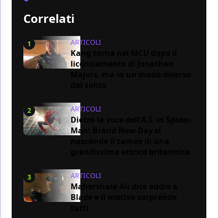
Correlati
ARTICOLI
1
Kang torna nel MCU dopo il
licenziamento di Jonathan
Majors, ma in un modo diverso
dal solito
ARTICOLI
2
Dietro la voce dell'A.I. in Spider-
Man: Brand New Day si
nasconde il cameo di una
grandissima attrice britannica
ARTICOLI
3
Mahershala Ali dice addio a
Blade e il motivo sorprende
tutti