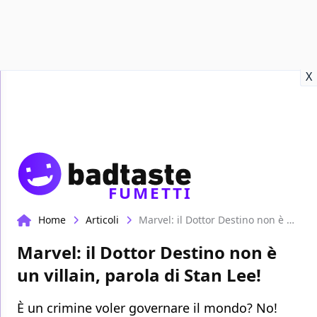
Recensioni
Format video
Marvel
Netflix
Disney+
Prime
X
FUMETTI
Home
Articoli
Marvel: il Dottor Destino non è un villain, parola di Stan Lee!
Marvel: il Dottor Destino non è
un villain, parola di Stan Lee!
È un crimine voler governare il mondo? No!