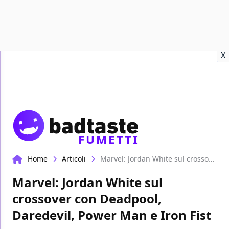
Recensioni
Format video
Marvel
Netflix
Disney+
Prime
X
FUMETTI
Home
Articoli
Marvel: Jordan White sul crossover con Deadpool, Daredevil, Power Man e Iron Fist
Marvel: Jordan White sul
crossover con Deadpool,
Daredevil, Power Man e Iron Fist