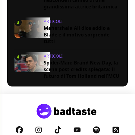
grandissima attrice britannica
ARTICOLI
3
Mahershala Ali dice addio a
Blade e il motivo sorprende
tutti
ARTICOLI
4
Spider-Man: Brand New Day, la
scena post-credits spiegata: il
futuro di Tom Holland nell'MCU