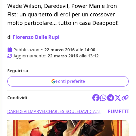
Wade Wilson, Daredevil, Power Man e Iron
Fist: un quartetto di eroi per un crossover
molto particolare... tutto in casa Deadpool!
di
Fiorenzo Delle Rupi
Pubblicazione:
22 marzo 2016 alle 14:00
Aggiornamento:
22 marzo 2016 alle 13:12
Seguici su
Fonti preferite
Condividi
FUMETTI
DAREDEVIL
MARVEL
CHARLES SOULE
DAVID WALKER
DEADPOOL
G