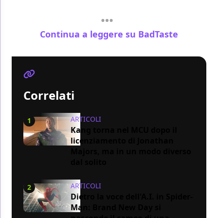
Continua a leggere su BadTaste
Correlati
ARTICOLI
1
Kang torna nel MCU dopo il
licenziamento di Jonathan
Majors, ma in un modo diverso
dal solito
ARTICOLI
2
Dietro la voce dell'A.I. in Spider-
Man: Brand New Day si
nasconde il cameo di una