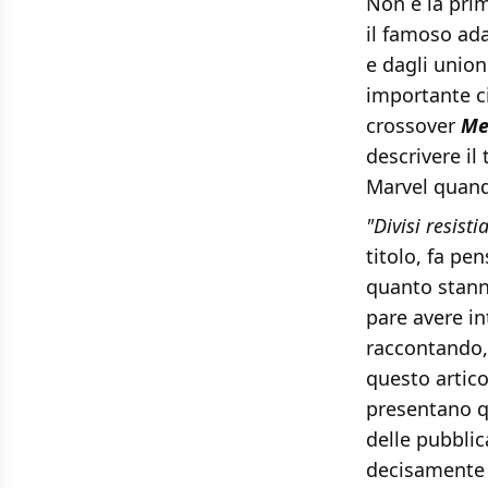
Non è la pri
il famoso ad
e dagli union
importante ci
crossover
Me
descrivere il
Marvel quand
"Divisi resist
titolo, fa p
quanto stanno
pare avere in
raccontando,
questo artic
presentano q
delle pubblic
decisamente u