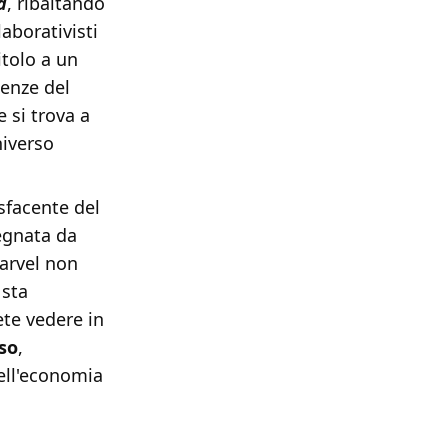
d
, ribaltando
laborativisti
itolo a un
uenze del
 si trova a
niverso
sfacente del
egnata da
Marvel non
 sta
ete vedere in
so
,
ell'economia