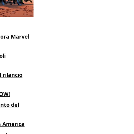
ncora Marvel
oli
 rilancio
NOW!
ento del
an America