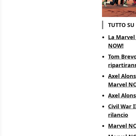
TUTTO SU
La Marvel 
NOW!
Tom Brevoo
ripartiran
Axel Alons
Marvel N
Axel Alonso
Civil War 
rilancio
Marvel NOW