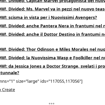
W!, Divided: Capitan Marvel protagonista del nuo
!, Divided: Ms. Marvel va in pezzi nel nuovo teas
!: scisma in vista per i Nuovissimi Avengers?
W!, Divided: anche Pantera Nera in frantumi nel 
!, Divided: anche il Dottor Destino in frantumi 
W!, Divided: Thor Odinson e Miles Morales nel nu
!, Divided: la Nuovissima Wasp e Foolkiller nel 
!: da Jessica Jones a Doctor Strange, svelati i pro
utunnale?
mns="1" size="large" ids="117055,117056"]
o Create