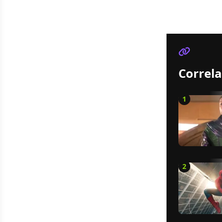
Correla
1
2