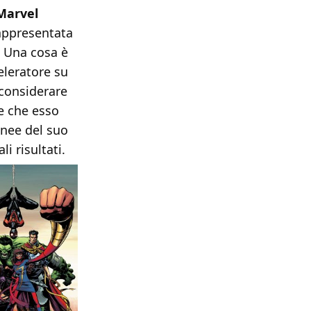
Marvel
appresentata
. Una cosa è
eleratore su
considerare
e che esso
inee del suo
i risultati.