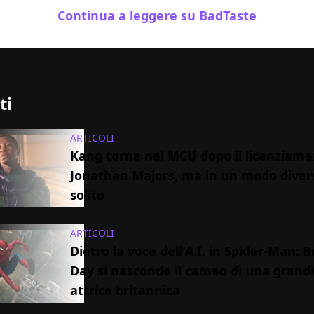
Continua a leggere su BadTaste
ti
ARTICOLI
Kang torna nel MCU dopo il licenziame
Jonathan Majors, ma in un modo diver
solito
ARTICOLI
Dietro la voce dell'A.I. in Spider-Man:
Day si nasconde il cameo di una grand
attrice britannica