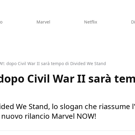
eo
Marvel
Netflix
D
!: dopo Civil War II sarà tempo di Divided We Stand
opo Civil War II sarà tem
ided We Stand, lo slogan che riassume l
l nuovo rilancio Marvel NOW!