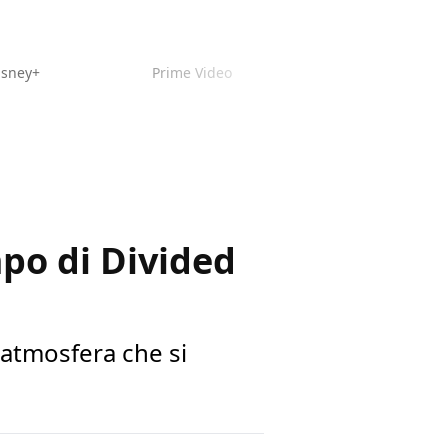
isney+
Prime Video
po di Divided
'atmosfera che si