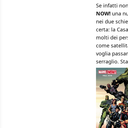
Se infatti non
NOW!
una nu
nei due schie
certa: la Cas
molti dei pe
come satellit
voglia passar
serraglio. St