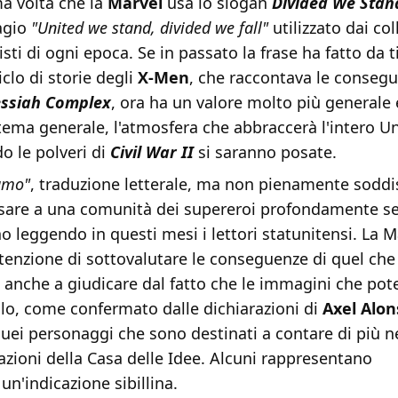
ma volta che la
Marvel
usa lo slogan
Divided We Stan
agio
"United we stand, divided we fall"
utilizzato dai col
isti di ogni epoca. Se in passato la frase ha fatto da t
clo di storie degli
X-Men
, che raccontava le conseg
ssiah Complex
, ora ha un valore molto più generale e
 tema generale, l'atmosfera che abbraccerà l'intero U
o le polveri di
Civil War II
si saranno posate.
iamo"
, traduzione letterale, ma non pienamente soddi
ensare a una comunità dei supereroi profondamente s
 leggendo in questi mesi i lettori statunitensi. La 
tenzione di sottovalutare le conseguenze di quel che
 anche a giudicare dal fatto che le immagini che pot
olo, come confermato dalle dichiarazioni di
Axel Alon
uei personaggi che sono destinati a contare di più n
azioni della Casa delle Idee. Alcuni rappresentano
n'indicazione sibillina.