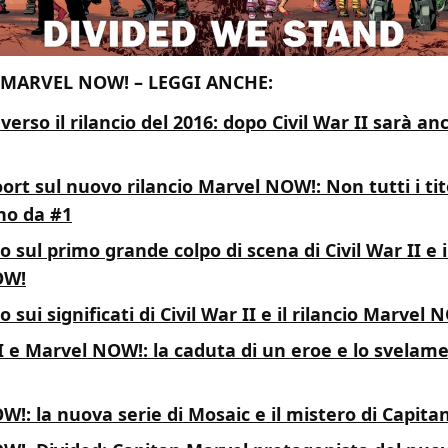
 MARVEL NOW! – LEGGI ANCHE:
verso il rilancio del 2016: dopo Civil War II sarà a
rt sul nuovo rilancio Marvel NOW!: Non tutti i tit
no da #1
o sul primo grande colpo di scena di Civil War II e il
OW!
 sui significati di Civil War II e il rilancio Marvel 
II e Marvel NOW!: la caduta di un eroe e lo svelam
!: la nuova serie di Mosaic e il mistero di Capit