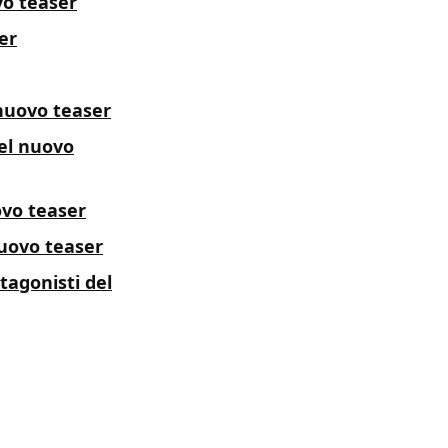
vo teaser
er
nuovo teaser
nel nuovo
ovo teaser
nuovo teaser
tagonisti del