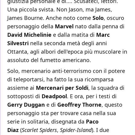
giustizia personale e di.... Scusateci, lettori.
Una piccola svista. Non Jason, ma James,
James Bourne. Anche noto come
Solo
, oscuro
personaggio della
Marvel
nato dalla penna di
David Michelinie
e dalla matita di
Marc
Silvestri
nella seconda metà degli anni
Ottanta, agli albori dell'epoca più muscolare in
assoluto del fumetto americano.
Solo, mercenario anti-terrorismo con il potere
di teleportarsi, ha fatto la sua ricomparsa
assieme ai
Mercenari per Soldi
, la squadra di
sottoposti di
Deadpool
. E ora, per i testi di
Gerry Duggan
e di
Geoffrey Thorne
, questo
personaggio sta per trovare casa nella sua
serie in solitaria, disegnata da
Paco
Diaz
(
Scarlet Spiders
,
Spider-Island
). I due