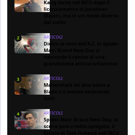
Kang torna nel MCU dopo il
licenziamento di Jonathan
Majors, ma in un modo diverso
dal solito
ARTICOLI
2
Dietro la voce dell'A.I. in Spider-
Man: Brand New Day si
nasconde il cameo di una
grandissima attrice britannica
ARTICOLI
3
Mahershala Ali dice addio a
Blade e il motivo sorprende
tutti
ARTICOLI
4
Spider-Man: Brand New Day, la
scena post-credits spiegata: il
futuro di Tom Holland nell'MCU