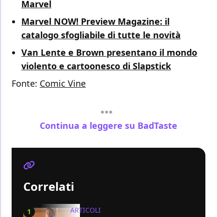
Marvel
Marvel NOW! Preview Magazine: il
catalogo sfogliabile di tutte le novità
Van Lente e Brown presentano il mondo
violento e cartoonesco di Slapstick
Fonte:
Comic Vine
Continua a leggere su BadTaste
Correlati
ARTICOLI
1