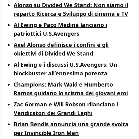
Alonso su Divided We Stand: Non siamo il
reparto Ricerca e Sviluppo di cinema e TV
Al Ewing e Paco Medina lanciano i
patriottici U.S.Avengers
Axel Alonso definisce i confini e gli
obiettivi di Divided We Stand
Al Ewing e i discussi U.S.Avengers: Un
blockbuster all’ennesima potenza
Champions: Mark Waid e Humberto
Ramos guidano lo scisma dei giovani eroi
Zac Gorman e Will Robson rilanciano i
Vendicatori dei Grandi Laghi
Brian Bendis annuncia una grande svolta
per Invincible Iron Man