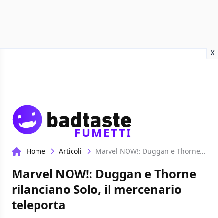
Recensioni
Format video
Marvel
Netflix
Disney+
Prime
X
FUMETTI
Home
Articoli
Marvel NOW!: Duggan e Thorne rilanciano Solo, il mercenario teleporta
Marvel NOW!: Duggan e Thorne
rilanciano Solo, il mercenario
teleporta