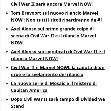
Civil War II sarà ancora Marvel NOW!
Tom Brevoort sul nuovo rilancio Marvel
NOW!: Non tutti i titoli ripartiranno da #1
Axel Alonso sul primo grande colpo di
scena di Civil War II e il rilancio Marvel
NOW!
Axel Alonso sui significati di Civil War II e il
rilancio Marvel NOW!
Civil War II e Marvel NOW!: la caduta di un
eroe e lo svelamento del rilancio
La nuova serie di Mosaic e il mistero di
Capitan America
Dopo Civil War II sarà tempo di Divided We
Stand