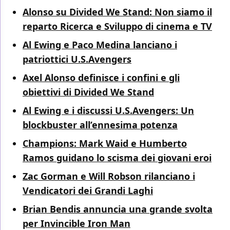
Alonso su Divided We Stand: Non siamo il
reparto Ricerca e Sviluppo di cinema e TV
Al Ewing e Paco Medina lanciano i
patriottici U.S.Avengers
Axel Alonso definisce i confini e gli
obiettivi di Divided We Stand
Al Ewing e i discussi U.S.Avengers: Un
blockbuster all’ennesima potenza
Champions: Mark Waid e Humberto
Ramos guidano lo scisma dei giovani eroi
Zac Gorman e Will Robson rilanciano i
Vendicatori dei Grandi Laghi
Brian Bendis annuncia una grande svolta
per Invincible Iron Man