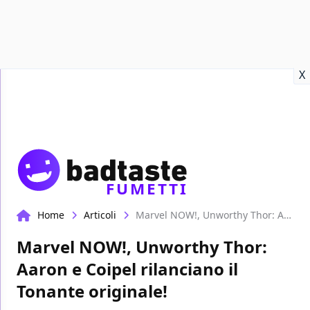
Recensioni
Format video
Marvel
Netflix
Disney+
Prime
X
FUMETTI
Home
Articoli
Marvel NOW!, Unworthy Thor: Aaron e Coipel rilanciano il Tonante originale!
Marvel NOW!, Unworthy Thor:
Aaron e Coipel rilanciano il
Tonante originale!