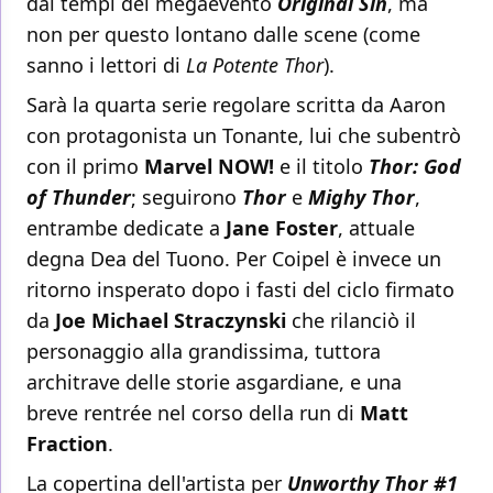
dai tempi del megaevento
Original Sin
, ma
non per questo lontano dalle scene (come
sanno i lettori di
La Potente Thor
).
Sarà la quarta serie regolare scritta da Aaron
con protagonista un Tonante, lui che subentrò
con il primo
Marvel NOW!
e il titolo
Thor: God
of Thunder
; seguirono
Thor
e
Mighy Thor
,
entrambe dedicate a
Jane Foster
, attuale
degna Dea del Tuono. Per Coipel è invece un
ritorno insperato dopo i fasti del ciclo firmato
da
Joe Michael Straczynski
che rilanciò il
personaggio alla grandissima, tuttora
architrave delle storie asgardiane, e una
breve rentrée nel corso della run di
Matt
Fraction
.
La copertina dell'artista per
Unworthy Thor #1