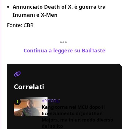
Annunciato Death of X, è guerra tra
Inumani e X-Men
Fonte:
CBR
Continua a leggere su BadTaste
Correlati
ARTICOLI
1
Kang torna nel MCU dopo il
licenziamento di Jonathan
Majors, ma in un modo diverso
dal solito