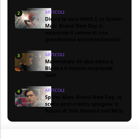
ARTICOLI
2
Dietro la voce dell'A.I. in Spider-
Man: Brand New Day si
nasconde il cameo di una
grandissima attrice britannica
ARTICOLI
3
Mahershala Ali dice addio a
Blade e il motivo sorprende
tutti
ARTICOLI
4
Spider-Man: Brand New Day, la
scena post-credits spiegata: il
futuro di Tom Holland nell'MCU