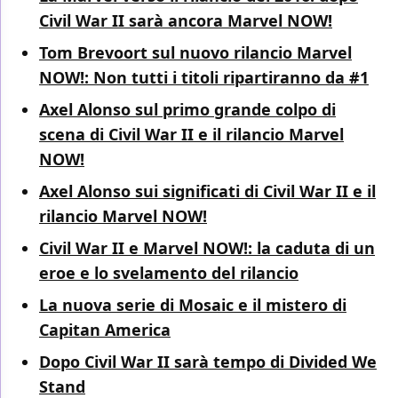
Civil War II sarà ancora Marvel NOW!
Tom Brevoort sul nuovo rilancio Marvel
NOW!: Non tutti i titoli ripartiranno da #1
Axel Alonso sul primo grande colpo di
scena di Civil War II e il rilancio Marvel
NOW!
Axel Alonso sui significati di Civil War II e il
rilancio Marvel NOW!
Civil War II e Marvel NOW!: la caduta di un
eroe e lo svelamento del rilancio
La nuova serie di Mosaic e il mistero di
Capitan America
Dopo Civil War II sarà tempo di Divided We
Stand