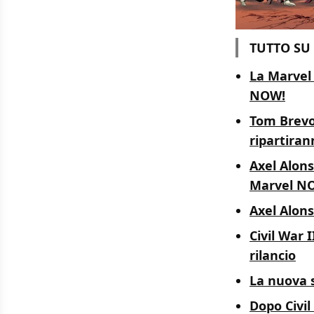
TUTTO SU
La Marvel 
NOW!
Tom Brevoo
ripartiran
Axel Alons
Marvel N
Axel Alonso
Civil War 
rilancio
La nuova s
Dopo Civil