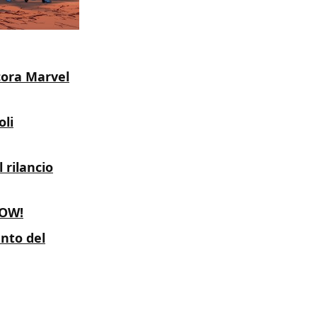
ncora Marvel
oli
 rilancio
NOW!
ento del