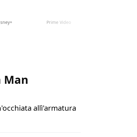
isney+
Prime Video
n Man
'occhiata allì'armatura