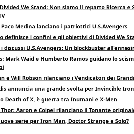
Divided We Stand: Non siamo il reparto Ricerca e S
TV
 Paco Medina lanciano i patriottici U.S.Avengers
o definisce i confini e gli obiettivi di Divided We S
 i discussi U.S.Avengers: Un blockbuster all’enne
: Mark Waid e Humberto Ramos guidano lo scism
oi
 e Will Robson rilanciano i Vendicatori dei Grand
dis annuncia una grande svolta per Invincible Iro
o Death of X, è guerra tra Inumani e X-Men
hor: Aaron e Coipel rilanciano il Tonante original
nuove serie per Iron Man, Doctor Strange e Solo?