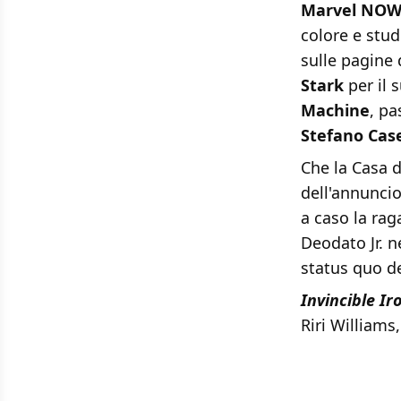
Marvel NOW
colore e stu
sulle pagine 
Stark
per il 
Machine
, pa
Stefano Case
Che la Casa d
dell'annunci
a caso la raga
Deodato Jr. n
status quo de
Invincible I
Riri Williams