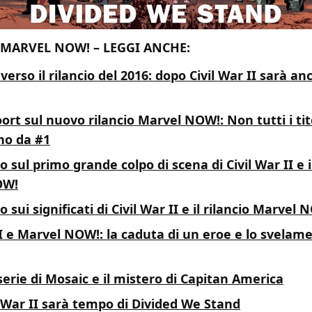
 MARVEL NOW! – LEGGI ANCHE:
verso il rilancio del 2016: dopo Civil War II sarà a
rt sul nuovo rilancio Marvel NOW!: Non tutti i tit
no da #1
o sul primo grande colpo di scena di Civil War II e il
OW!
 sui significati di Civil War II e il rilancio Marvel 
II e Marvel NOW!: la caduta di un eroe e lo svelam
erie di Mosaic e il mistero di Capitan America
 War II sarà tempo di Divided We Stand