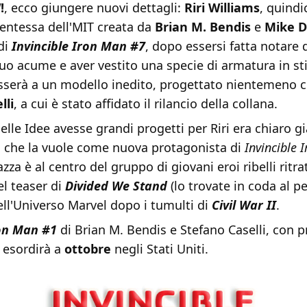
!
, ecco giungere nuovi dettagli:
Riri Williams
, quindi
dentessa dell'MIT creata da
Brian M. Bendis
e
Mike D
di
Invincible Iron Man #7
, dopo essersi fatta notare
suo acume e aver vestito una specie di armatura in st
sserà a un modello inedito, progettato nientemeno c
lli
, a cui è stato affidato il rilancio della collana.
elle Idee avesse grandi progetti per Riri era chiaro g
o che la vuole come nuova protagonista di
Invincible 
zza è al centro del gruppo di giovani eroi ribelli ritra
el teaser di
Divided We Stand
(lo trovate in coda al pe
ll'Universo Marvel dopo i tumulti di
Civil War II
.
ron Man #1
di Brian M. Bendis e Stefano Caselli, con 
, esordirà a
ottobre
negli Stati Uniti.