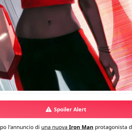
Spoiler Alert
po l'annuncio di
una nuova
Iron Man
protagonista de