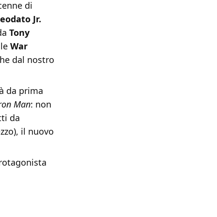
cenne di
eodato Jr.
 da
Tony
ile
War
he dal nostro
ià da prima
Iron Man
: non
tti da
zzo), il nuovo
protagonista