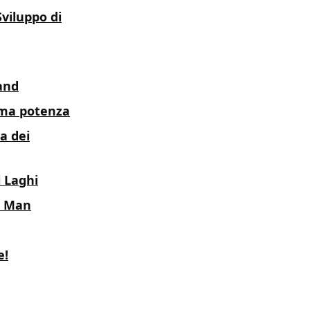
viluppo di
tand
sima potenza
a dei
i Laghi
n Man
e!