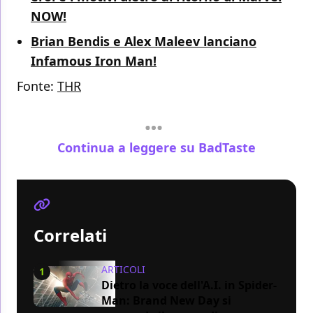
NOW!
Brian Bendis e Alex Maleev lanciano
Infamous Iron Man!
Fonte:
THR
Continua a leggere su BadTaste
Correlati
ARTICOLI
1
Dietro la voce dell'A.I. in Spider-
Man: Brand New Day si