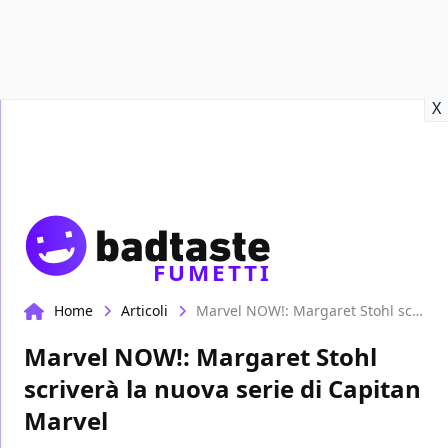
Recensioni
Format video
Marvel
Netflix
Disney+
Prime
X
FUMETTI
Home
Articoli
Marvel NOW!: Margaret Stohl scriverà la nuova serie di Capitan Marvel
Marvel NOW!: Margaret Stohl
scriverà la nuova serie di Capitan
Marvel