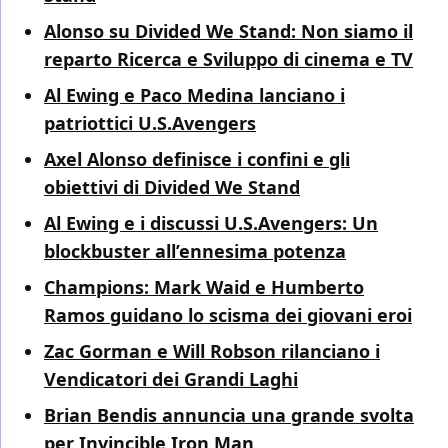
Alonso su Divided We Stand: Non siamo il
reparto Ricerca e Sviluppo di cinema e TV
Al Ewing e Paco Medina lanciano i
patriottici U.S.Avengers
Axel Alonso definisce i confini e gli
obiettivi di Divided We Stand
Al Ewing e i discussi U.S.Avengers: Un
blockbuster all’ennesima potenza
Champions: Mark Waid e Humberto
Ramos guidano lo scisma dei giovani eroi
Zac Gorman e Will Robson rilanciano i
Vendicatori dei Grandi Laghi
Brian Bendis annuncia una grande svolta
per Invincible Iron Man