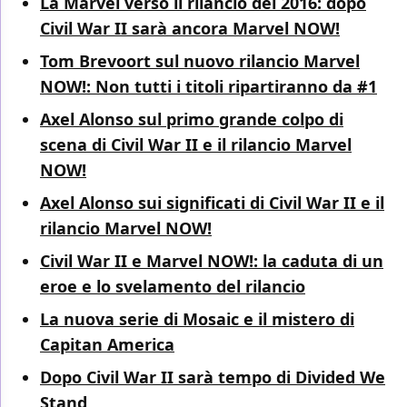
La Marvel verso il rilancio del 2016: dopo
Civil War II sarà ancora Marvel NOW!
Tom Brevoort sul nuovo rilancio Marvel
NOW!: Non tutti i titoli ripartiranno da #1
Axel Alonso sul primo grande colpo di
scena di Civil War II e il rilancio Marvel
NOW!
Axel Alonso sui significati di Civil War II e il
rilancio Marvel NOW!
Civil War II e Marvel NOW!: la caduta di un
eroe e lo svelamento del rilancio
La nuova serie di Mosaic e il mistero di
Capitan America
Dopo Civil War II sarà tempo di Divided We
Stand