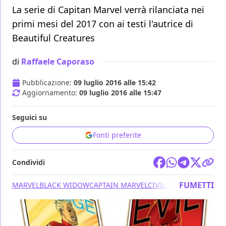
La serie di Capitan Marvel verrà rilanciata nei
primi mesi del 2017 con ai testi l'autrice di
Beautiful Creatures
di
Raffaele Caporaso
Pubblicazione:
09 luglio 2016 alle 15:42
Aggiornamento:
09 luglio 2016 alle 15:47
Seguici su
Fonti preferite
Condividi
FUMETTI
MARVEL
BLACK WIDOW
CAPTAIN MARVEL
CIVIL WAR II
MARGARET