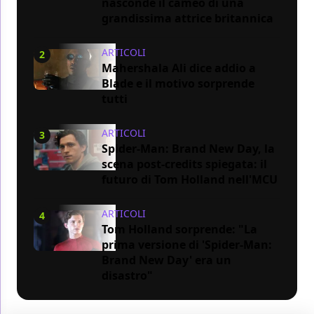
nasconde il cameo di una
grandissima attrice britannica
ARTICOLI
2
Mahershala Ali dice addio a
Blade e il motivo sorprende
tutti
ARTICOLI
3
Spider-Man: Brand New Day, la
scena post-credits spiegata: il
futuro di Tom Holland nell'MCU
ARTICOLI
4
Tom Holland sorprende: "La
prima versione di 'Spider-Man:
Brand New Day' era un
disastro"