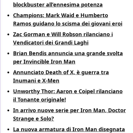
blockbuster all’ennesima potenza
Champions: Mark Waid e Humberto
Ramos guidano lo scisma dei giovani eroi
Zac Gorman e Will Robson rilanciano i
Vendicatori dei Grandi Laghi
Brian Bendis annuncia una grande svolta
per Invincible Iron Man
Annunciato Death of X, è guerra tra
Inumani e X-Men
Unworthy Thor: Aaron e Coipel rilanciano
il Tonante originale!
In arrivo nuove serie per Iron Man, Doctor
Strange e Solo?
La nuova armatura di Iron Man disegnata