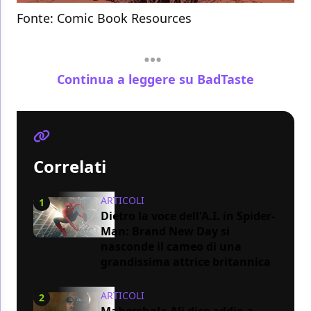
Fonte:
Comic Book Resources
Continua a leggere su BadTaste
Correlati
ARTICOLI
1
Dietro la voce dell'A.I. in Spider-
Man: Brand New Day si
nasconde il cameo di una
grandissima attrice britannica
ARTICOLI
2
Mahershala Ali dice addio a