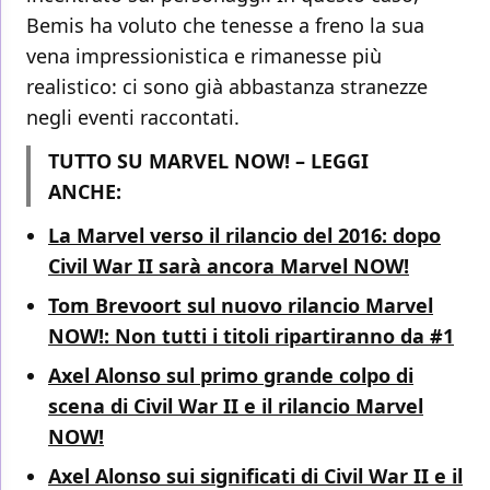
Bemis ha voluto che tenesse a freno la sua
vena impressionistica e rimanesse più
realistico: ci sono già abbastanza stranezze
negli eventi raccontati.
TUTTO SU MARVEL NOW! – LEGGI
ANCHE:
La Marvel verso il rilancio del 2016: dopo
Civil War II sarà ancora Marvel NOW!
Tom Brevoort sul nuovo rilancio Marvel
NOW!: Non tutti i titoli ripartiranno da #1
Axel Alonso sul primo grande colpo di
scena di Civil War II e il rilancio Marvel
NOW!
Axel Alonso sui significati di Civil War II e il