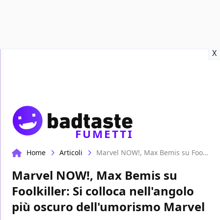
Recensioni
Format video
Marvel
Netflix
Disney+
Prime
X
FUMETTI
Home
Articoli
Marvel NOW!, Max Bemis su Foolkiller: Si colloca nell'angolo più oscuro dell'umorismo Marvel
Marvel NOW!, Max Bemis su
Foolkiller: Si colloca nell'angolo
più oscuro dell'umorismo Marvel