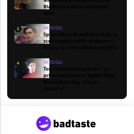
Blade e il motivo sorprende
tutti
ARTICOLI
3
Spider-Man: Brand New Day, la
scena post-credits spiegata: il
futuro di Tom Holland nell'MCU
ARTICOLI
4
Tom Holland sorprende: "La
prima versione di 'Spider-Man:
Brand New Day' era un
disastro"