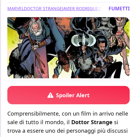
FUMETTI
MARVEL
DOCTOR STRANGE
JAVIER RODRIGUEZ
MARVEL NOW!
RO
Spoiler Alert
Comprensibilmente, con un film in arrivo nelle
sale di tutto il mondo, il
Dottor Strange
si
trova a essere uno dei personaggi più discussi