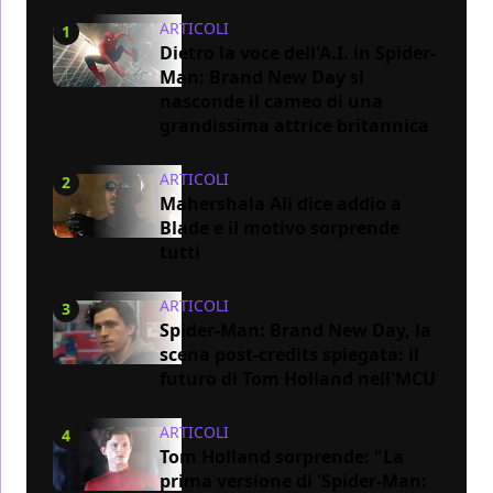
ARTICOLI
1
Dietro la voce dell'A.I. in Spider-
Man: Brand New Day si
nasconde il cameo di una
grandissima attrice britannica
ARTICOLI
2
Mahershala Ali dice addio a
Blade e il motivo sorprende
tutti
ARTICOLI
3
Spider-Man: Brand New Day, la
scena post-credits spiegata: il
futuro di Tom Holland nell'MCU
ARTICOLI
4
Tom Holland sorprende: "La
prima versione di 'Spider-Man: