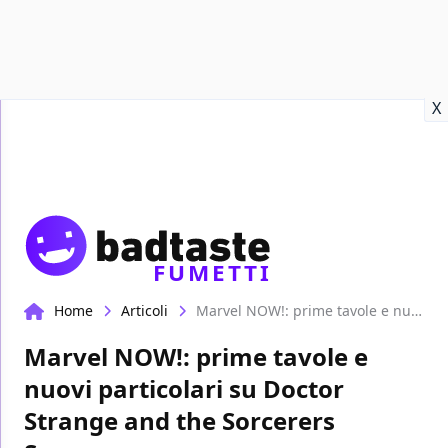
Recensioni
Format video
Marvel
Netflix
Disney+
Prime
X
FUMETTI
Home
Articoli
Marvel NOW!: prime tavole e nuovi particolari su Doctor Strange and the Sorcerers Supreme
Marvel NOW!: prime tavole e
nuovi particolari su Doctor
Strange and the Sorcerers