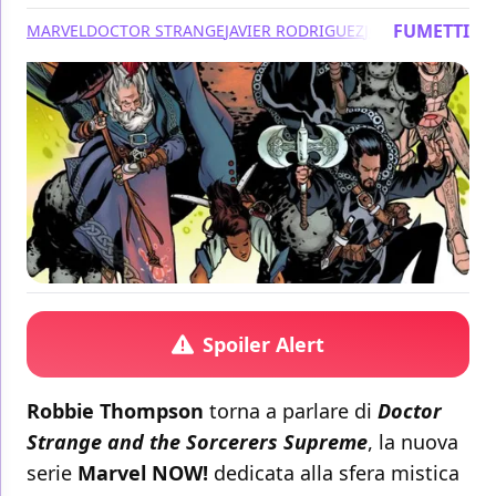
FUMETTI
MARVEL
DOCTOR STRANGE
JAVIER RODRIGUEZ
JORDIE BELLAIRE
Spoiler Alert
Robbie Thompson
torna a parlare di
Doctor
Strange and the Sorcerers Supreme
, la nuova
serie
Marvel NOW!
dedicata alla sfera mistica