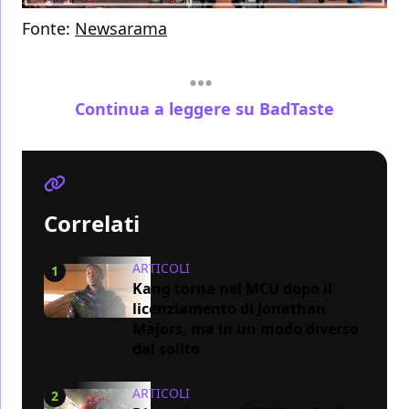
Fonte:
Newsarama
Continua a leggere su BadTaste
Correlati
ARTICOLI
1
Kang torna nel MCU dopo il
licenziamento di Jonathan
Majors, ma in un modo diverso
dal solito
ARTICOLI
2