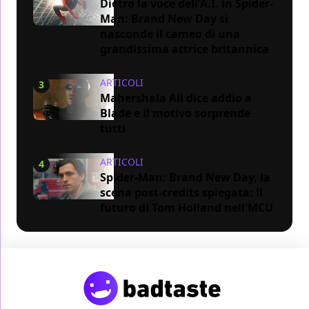
Dietro la voce dell'A.I. in Spider-
Man: Brand New Day si
nasconde il cameo di una
grandissima attrice britannica
ARTICOLI
3
Mahershala Ali dice addio a
Blade e il motivo sorprende
tutti
ARTICOLI
4
Spider-Man: Brand New Day, la
scena post-credits spiegata: il
futuro di Tom Holland nell'MCU