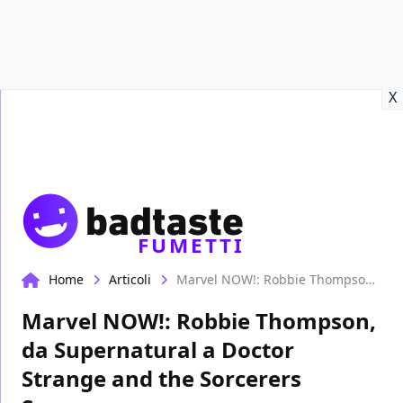
Recensioni
Format video
Marvel
Netflix
Disney+
Prime
X
FUMETTI
Home
Articoli
Marvel NOW!: Robbie Thompson, da Supernatural a Doctor Strange and the Sorcerers Supreme
Marvel NOW!: Robbie Thompson,
da Supernatural a Doctor
Strange and the Sorcerers