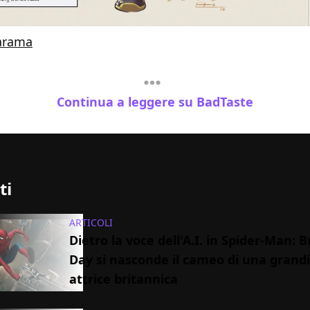
arama
Continua a leggere su BadTaste
ti
ARTICOLI
Dietro la voce dell'A.I. in Spider-Man:
Day si nasconde il cameo di una grand
attrice britannica