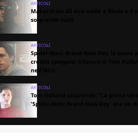
ARTICOLI
Mahershala Ali dice addio a Blade e il 
sorprende tutti
ARTICOLI
Spider-Man: Brand New Day, la scena p
credits spiegata: il futuro di Tom Holla
nell'MCU
ARTICOLI
Tom Holland sorprende: "La prima vers
'Spider-Man: Brand New Day' era un di