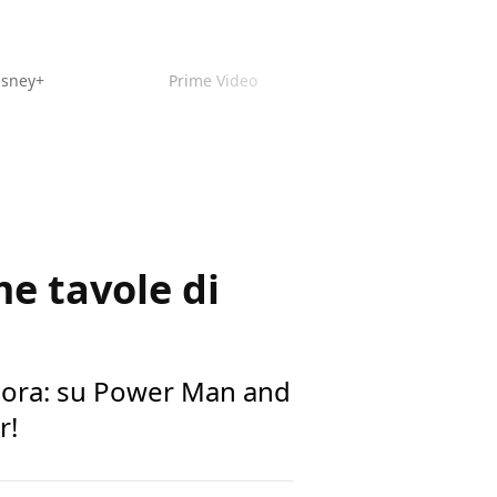
isney+
Prime Video
me tavole di
ancora: su Power Man and
r!