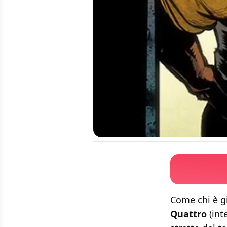
Come chi è g
Quattro
(int