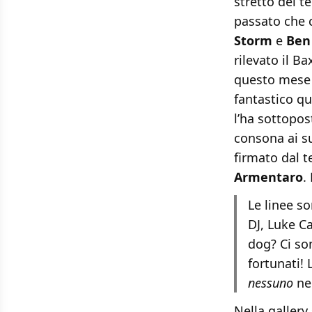
stretto del t
passato che 
Storm
e
Ben
rilevato il B
questo mese n
fantastico qu
l’ha sottopos
consona ai su
firmato dal 
Armentaro
.
Le linee so
DJ, Luke C
dog? Ci s
fortunati!
nessuno
ne
Nella gallery