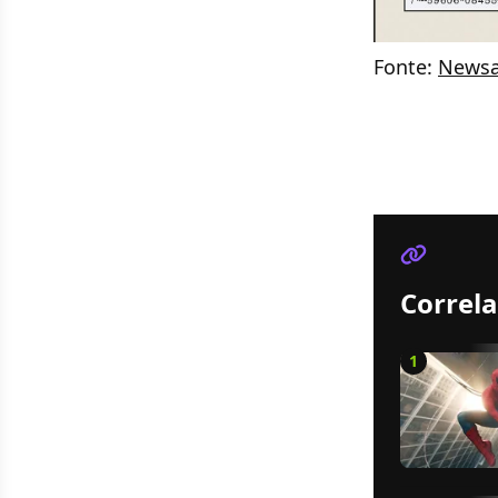
Fonte:
News
Correla
1