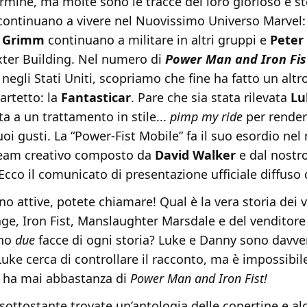
ermine, ma molte sono le tracce del loro glorioso e st
continuano a vivere nel Nuovissimo Universo Marvel
 Grimm
continuano a militare in altri gruppi e
Peter
axter Building. Nel numero di
Power Man and Iron Fi
egli Stati Uniti, scopriamo che fine ha fatto un altr
artetto: la
Fantasticar
. Pare che sia stata rilevata
Lu
ta a un trattamento in stile...
pimp my ride
per render
oi gusti. La “Power-Fist Mobile” fa il suo esordio ne
team creativo composto da
David Walker
e dal nostr
 Ecco il comunicato di presentazione ufficiale diffuso
no attive, potete chiamare! Qual è la vera storia dei v
age, Iron Fist, Manslaughter Marsdale e del venditore
ono
due
facce di ogni storia? Luke e Danny sono davve
 Luke cerca di controllare il racconto, ma è impossibi
 ha mai abbastanza di
Power Man and Iron Fist!
 sottostante trovate un’antologia delle copertine e a