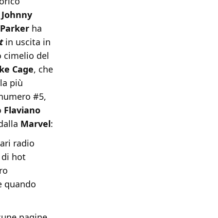
orico
:
Johnny
 Parker
ha
st
in uscita in
o cimelio del
ke Cage
, che
la più
l numero #5,
o
Flaviano
 dalla
Marvel
:
ari radio
 di hot
ro
le quando
lcune pagine