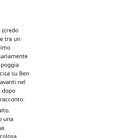
 (credo
e tra un
ltimo
ssariamente
k poggia
cisa su Ben
avanti nel
o dopo
 racconto.
alto.
to una
ga.
colosa