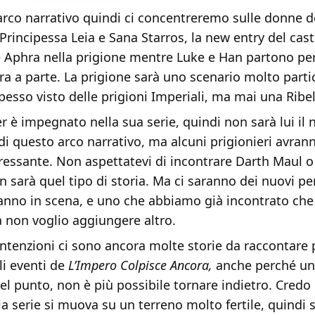
arco narrativo quindi ci concentreremo sulle donne de
Principessa Leia e Sana Starros, la new entry del cas
re Aphra nella prigione mentre Luke e Han partono pe
ra a parte. La prigione sarà uno scenario molto parti
esso visto delle prigioni Imperiali, ma mai una Ribel
r è impegnato nella sua serie, quindi non sarà lui il
 di questo arco narrativo, ma alcuni prigionieri avran
ressante. Non aspettatevi di incontrare Darth Maul o
n sarà quel tipo di storia. Ma ci saranno dei nuovi p
anno in scena, e uno che abbiamo già incontrato che 
a non voglio aggiungere altro.
intenzioni ci sono ancora molte storie da raccontare 
li eventi de
L’Impero Colpisce Ancora,
anche perché un
el punto, non è più possibile tornare indietro. Credo 
 serie si muova su un terreno molto fertile, quindi