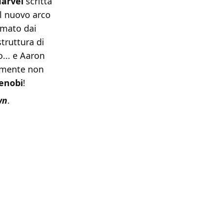
arvel
scritta
il nuovo arco
amato dai
struttura di
... e Aaron
almente non
enobi
!
wn
.