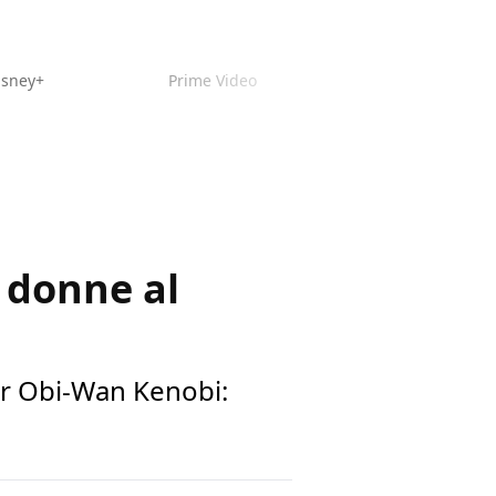
isney+
Prime Video
 donne al
per Obi-Wan Kenobi: