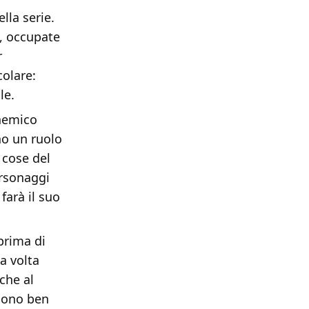
lla serie.
t, occupate
r
colare:
le.
 nemico
no un ruolo
 cose del
ersonaggi
farà il suo
prima di
a volta
che al
 sono ben