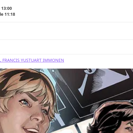
 13:00
le 11:18
L FRANCIS YU
STUART IMMONEN