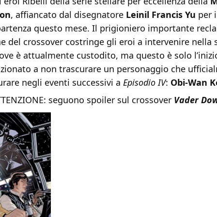
 eroi Ribelli della serie stellare per eccellenza della
M
ron
, affiancato dal disegnatore
Leinil Francis Yu
per 
partenza questo mese. Il prigioniero importante recl
ine del crossover costringe gli eroi a intervenire nella 
ve è attualmente custodito, ma questo è solo l’inizio
zionato a non trascurare un personaggio che uffici
rare negli eventi successivi a
Episodio IV
:
Obi-Wan K
TENZIONE: seguono spoiler sul crossover
Vader Do