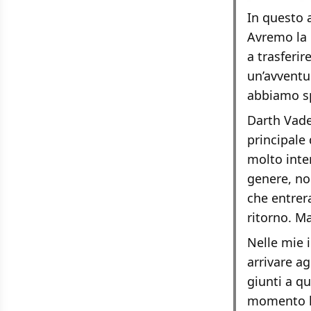
In questo 
Avremo la 
a trasferi
un’avventu
abbiamo sp
Darth Vade
principale
molto inte
genere, no
che entrer
ritorno. M
Nelle mie 
arrivare ag
giunti a qu
momento la