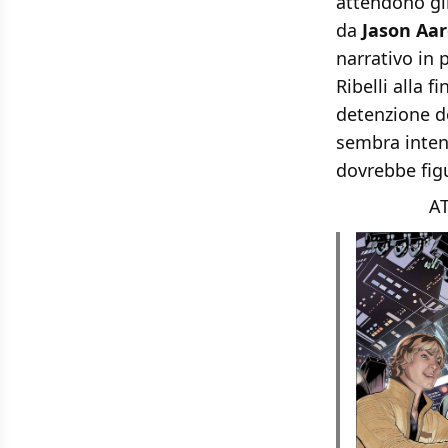
attendono gli
da
Jason Aa
narrativo in 
Ribelli alla f
detenzione do
sembra inten
dovrebbe figu
AT