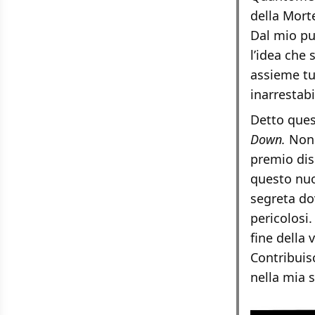
della Mort
Dal mio pun
l’idea che
assieme tu
inarrestabi
Detto quest
Down.
Non 
premio dis
questo nuo
segreta dov
pericolosi.
fine della 
Contribuis
nella mia s