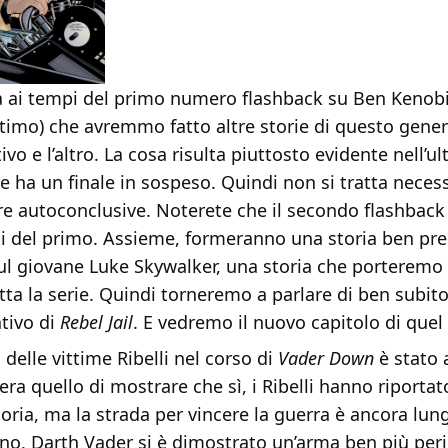
ià ai tempi del primo numero flashback su Ben Kenobi
ettimo) che avremmo fatto altre storie di questo gener
ivo e l’altro. La cosa risulta piuttosto evidente nell’u
 ha un finale in sospeso. Quindi non si tratta nece
re autoconclusive. Noterete che il secondo flashbac
ti del primo. Assieme, formeranno una storia ben pre
ul giovane Luke Skywalker, una storia che porteremo 
utta la serie. Quindi torneremo a parlare di ben subit
ativo di
Rebel Jail
. E vedremo il nuovo capitolo di quel
delle vittime Ribelli nel corso di
Vader Down
è stato 
 era quello di mostrare che sì, i Ribelli hanno riporta
oria, ma la strada per vincere la guerra è ancora lun
, Darth Vader si è dimostrato un’arma ben più peri