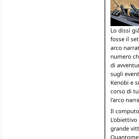
Lo dissi g
fosse il s
arco narrat
numero che
di avventu
sugli even
Kenobi e s
corso di t
l’arco narr
Il computo 
L’obiettivo
grande vitt
Quantomeno