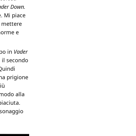
ader Down.
e. Mi piace
a mettere
enorme e
ipo in
Vader
 il secondo
Quindi
una prigione
iù
 modo alla
piaciuta.
rsonaggio