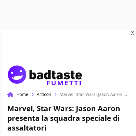
Recensioni
Format video
Marvel
Netflix
Disney+
Prime
X
FUMETTI
Home
Articoli
Marvel, Star Wars: Jason Aaron presenta la squadra speciale di assaltatori
Marvel, Star Wars: Jason Aaron
presenta la squadra speciale di
assaltatori