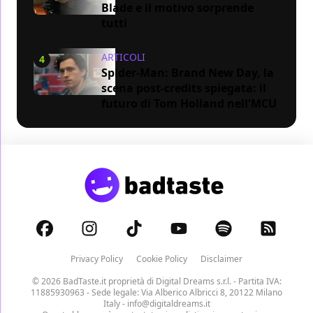
Blade e il motivo sorprende
tutti
ARTICOLI
4
Spider-Man: Brand New Day, la
scena post-credits spiegata: il
futuro di Tom Holland nell'MCU
Privacy Policy
Cookie Policy
Disclaimer
© 2026 BadTaste.it proprietà di
Digital Dreams s.r.l.
- Partita IVA:
11885930963 - Sede legale: Via Alberico Albricci 8, 20122 Milano
Italy -
info@digitaldreams.it