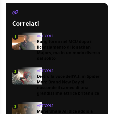
Correlati
ARTICOLI
1
Kang torna nel MCU dopo il
licenziamento di Jonathan
Majors, ma in un modo diverso
dal solito
ARTICOLI
2
Dietro la voce dell'A.I. in Spider-
Man: Brand New Day si
nasconde il cameo di una
grandissima attrice britannica
ARTICOLI
3
Mahershala Ali dice addio a