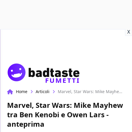
Recensioni
Format video
Marvel
Netflix
Disney+
Prime
X
FUMETTI
Home
Articoli
Marvel, Star Wars: Mike Mayhew tra Ben Kenobi e Owen Lars - anteprima
Marvel, Star Wars: Mike Mayhew
tra Ben Kenobi e Owen Lars -
anteprima