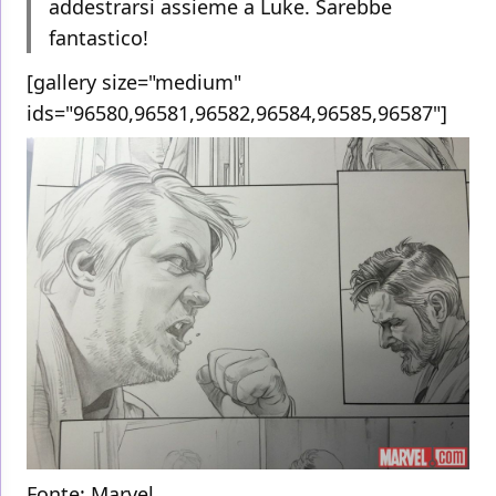
addestrarsi assieme a Luke. Sarebbe
fantastico!
[gallery size="medium"
ids="96580,96581,96582,96584,96585,96587"]
Fonte:
Marvel