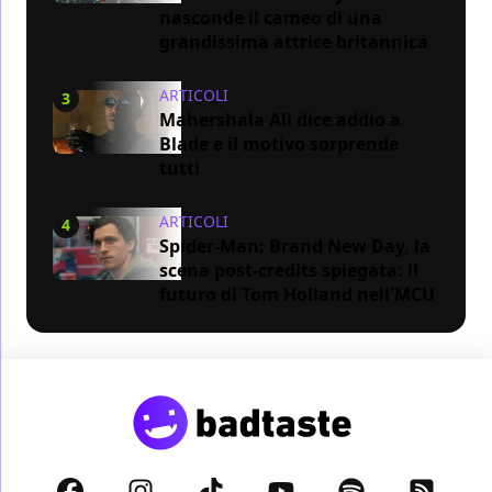
nasconde il cameo di una
grandissima attrice britannica
ARTICOLI
3
Mahershala Ali dice addio a
Blade e il motivo sorprende
tutti
ARTICOLI
4
Spider-Man: Brand New Day, la
scena post-credits spiegata: il
futuro di Tom Holland nell'MCU