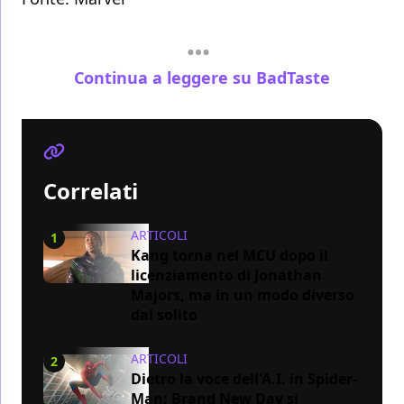
Continua a leggere su BadTaste
Correlati
ARTICOLI
1
Kang torna nel MCU dopo il
licenziamento di Jonathan
Majors, ma in un modo diverso
dal solito
ARTICOLI
2
Dietro la voce dell'A.I. in Spider-
Man: Brand New Day si