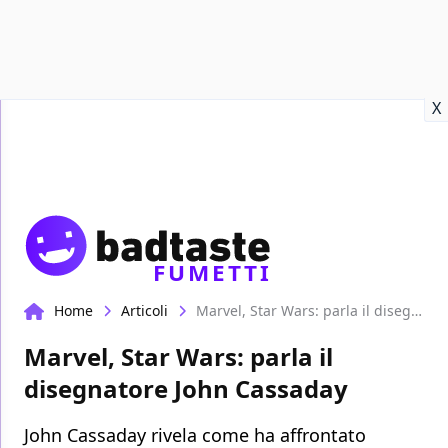
Recensioni
Format video
Marvel
Netflix
Disney+
Prime
X
FUMETTI
Home
Articoli
Marvel, Star Wars: parla il disegnatore John Cassaday
Marvel, Star Wars: parla il
disegnatore John Cassaday
John Cassaday rivela come ha affrontato