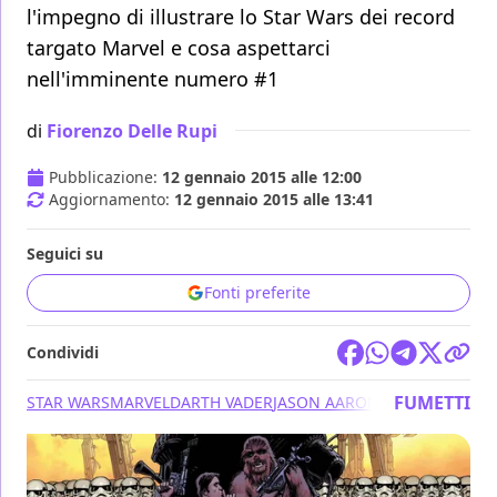
l'impegno di illustrare lo Star Wars dei record
targato Marvel e cosa aspettarci
nell'imminente numero #1
di
Fiorenzo Delle Rupi
Pubblicazione:
12 gennaio 2015 alle 12:00
Aggiornamento:
12 gennaio 2015 alle 13:41
Seguici su
Fonti preferite
Condividi
FUMETTI
STAR WARS
MARVEL
DARTH VADER
JASON AARON
JOHN CASSADA