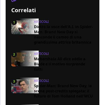
Correlati
ARTICOLI
1
Dietro la voce dell'A.I. in Spider-
Man: Brand New Day si
nasconde il cameo di una
grandissima attrice britannica
ARTICOLI
2
Mahershala Ali dice addio a
Blade e il motivo sorprende
tutti
ARTICOLI
3
Spider-Man: Brand New Day, la
scena post-credits spiegata: il
futuro di Tom Holland nell'MCU