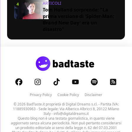
ARTICOLI
4
Tom Holland sorprende: "La
prima versione di 'Spider-Man:
Brand New Day' era un
disastro"
Privacy Policy
Cookie Policy
Disclaimer
© 2026 BadTaste.it proprietà di
Digital Dreams s.r.l.
- Partita IVA:
11885930963 - Sede legale: Via Alberico Albricci 8, 20122 Milano
Italy -
info@digitaldreams.it
Questo blog non è una testata giornalistica, in quanto viene
aggiornato senza alcuna periodicità. Non può pertanto considerarsi
un prodotto editoriale ai sensi della legge n. 62 del 07.03.2001