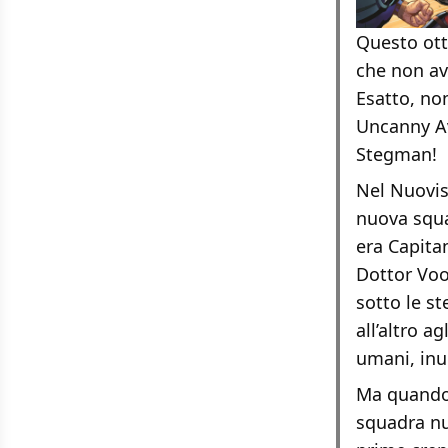
Questo ott
che non av
Esatto, no
Uncanny Av
Stegman!
Nel Nuovis
nuova squa
era Capita
Dottor Voo
sotto le st
all’altro a
umani, inu
Ma quando 
squadra nu