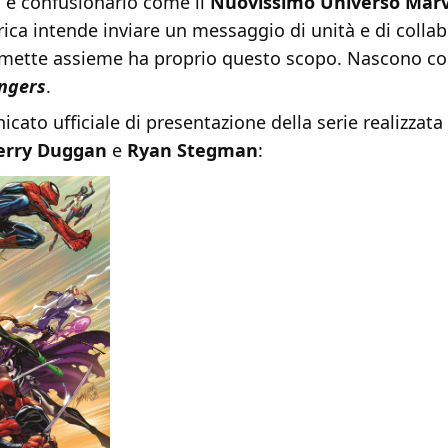
e confusionario come il
Nuovissimo Universo Marv
ca intende inviare un messaggio di unità e di collab
mette assieme ha proprio questo scopo. Nascono cos
ngers
.
icato ufficiale di presentazione della serie realizzat
erry Duggan
e
Ryan Stegman
: