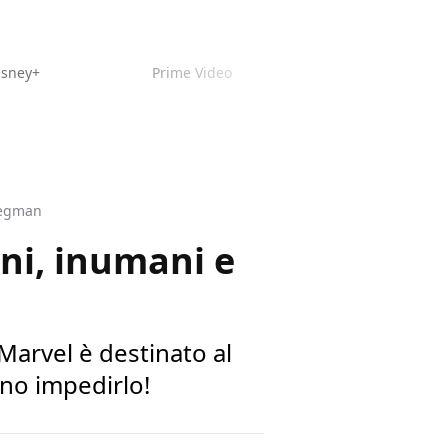
isney+
Prime Video
tegman
ni, inumani e
arvel è destinato al
no impedirlo!