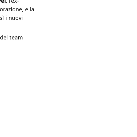
el
, l’ex-
orazione, e la
ì i nuovi
a del team