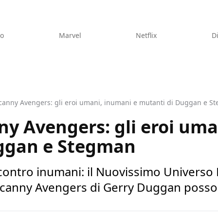
eo
Marvel
Netflix
D
canny Avengers: gli eroi umani, inumani e mutanti di Duggan e S
y Avengers: gli eroi uma
ggan e Stegman
ontro inumani: il Nuovissimo Universo M
Uncanny Avengers di Gerry Duggan posso