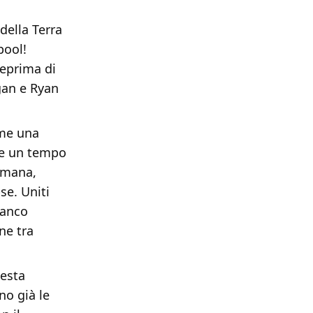
della Terra
pool!
teprima di
gan e Ryan
eme una
he un tempo
Umana,
se. Uniti
ianco
ne tra
uesta
no già le