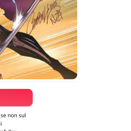
 se non sul
i