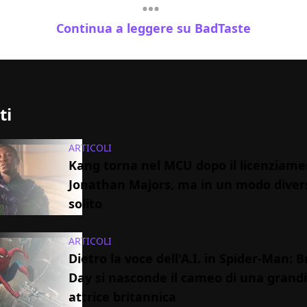
Continua a leggere su BadTaste
ti
ARTICOLI
Kang torna nel MCU dopo il licenziame
Jonathan Majors, ma in un modo diver
solito
ARTICOLI
Dietro la voce dell'A.I. in Spider-Man:
Day si nasconde il cameo di una grand
attrice britannica