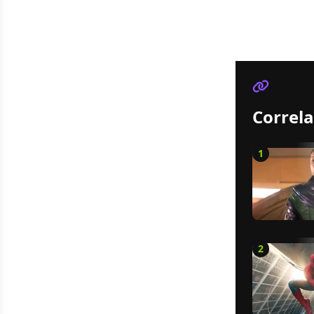
Correla
1
2