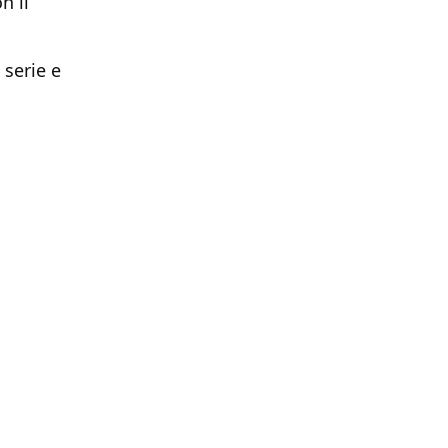
n il
 serie e