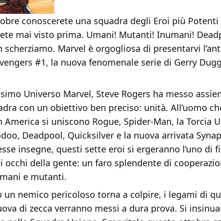
obre conoscerete una squadra degli Eroi più Potenti 
ete mai visto prima. Umani! Mutanti! Inumani! Dead
n scherziamo. Marvel è orgogliosa di presentarvi l’an
engers #1, la nuova fenomenale serie di Gerry Dug
simo Universo Marvel, Steve Rogers ha messo assi
dra con un obiettivo ben preciso: unità. All’uomo c
n America si uniscono Rogue, Spider-Man, la Torcia 
doo, Deadpool, Quicksilver e la nuova arrivata Synap
esse insegne, questi sette eroi si ergeranno l’uno di f
gli occhi della gente: un faro splendente di cooperazio
mani e mutanti.
un nemico pericoloso torna a colpire, i legami di q
ova di zecca verranno messi a dura prova. Si insinua