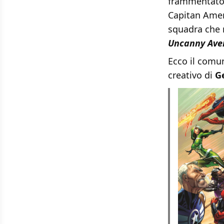
frammentato 
Capitan Ameri
squadra che 
Uncanny Ave
Ecco il comun
creativo di
G