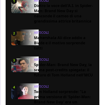
ARTICOLI
1
Dietro la voce dell'A.I. in Spider-
Man: Brand New Day si
nasconde il cameo di una
grandissima attrice britannica
ARTICOLI
2
Mahershala Ali dice addio a
Blade e il motivo sorprende
tutti
ARTICOLI
3
Spider-Man: Brand New Day, la
scena post-credits spiegata: il
futuro di Tom Holland nell'MCU
ARTICOLI
4
Tom Holland sorprende: "La
prima versione di 'Spider-Man:
Brand New Day' era un