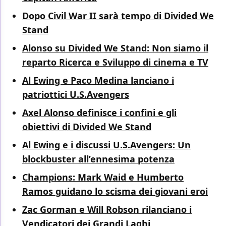
Dopo Civil War II sarà tempo di Divided We
Stand
Alonso su Divided We Stand: Non siamo il
reparto Ricerca e Sviluppo di cinema e TV
Al Ewing e Paco Medina lanciano i
patriottici U.S.Avengers
Axel Alonso definisce i confini e gli
obiettivi di Divided We Stand
Al Ewing e i discussi U.S.Avengers: Un
blockbuster all’ennesima potenza
Champions: Mark Waid e Humberto
Ramos guidano lo scisma dei giovani eroi
Zac Gorman e Will Robson rilanciano i
Vendicatori dei Grandi Laghi