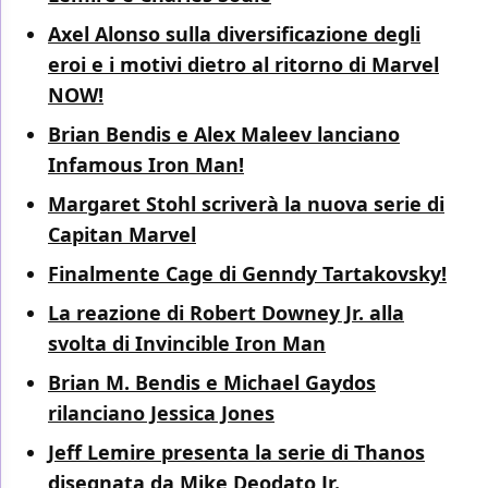
Axel Alonso sulla diversificazione degli
eroi e i motivi dietro al ritorno di Marvel
NOW!
Brian Bendis e Alex Maleev lanciano
Infamous Iron Man!
Margaret Stohl scriverà la nuova serie di
Capitan Marvel
Finalmente Cage di Genndy Tartakovsky!
La reazione di Robert Downey Jr. alla
svolta di Invincible Iron Man
Brian M. Bendis e Michael Gaydos
rilanciano Jessica Jones
Jeff Lemire presenta la serie di Thanos
disegnata da Mike Deodato Jr.