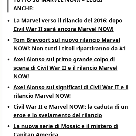
ANCHE:
La Marvel verso il rilancio del 2016: dopo
Civil War II sarà ancora Marvel NOW!
Tom Brevoort sul nuovo rilancio Marvel
NOW!: Non tutti i titoli ripartiranno da #1
Axel Alonso sul primo grande colpo di
scena di Civil War II e il rilancio Marvel
NOW!
Axel Alonso sui significati di Civil War II e il
rilancio Marvel NOW!
Civil War II e Marvel NOW!: la caduta di un
eroe e lo svelamento del rilancio
La nuova serie di Mosaic e il mistero di
Capitan America