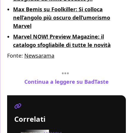
Max Bemis su Foolkiller: Si colloca
nell’angolo più oscuro dell’umorismo
Marvel
Marvel NOW! Preview Magazine: il
catalogo sfogliabile di tutte le novità
Fonte:
Newsarama
Continua a leggere su BadTaste
Correlati