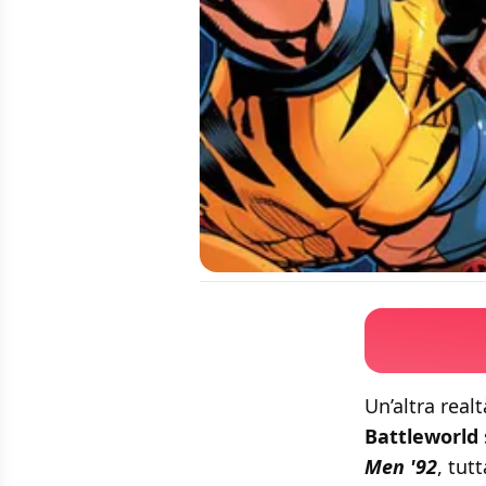
Un’altra real
Battleworld
Men '92
, tut