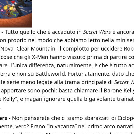
 -
Tutto quello che è accaduto in
Secret Wars
è ancora
on proprio nel modo che abbiamo letto nella miniser
Nova, Clear Mountain, il complotto per uccidere Robe
 cose che gli X-Men hanno vissuto prima di partire co
are. L’unica differenza, naturalmente, è che è tutto 
 Terra e non su Battleworld. Fortunatamente, dato che
lle serie meno legate alla trama principale di
Secret 
a apportare sono pochi: basta chiamare il Barone Kell
 Kelly”, e magari ignorare quella biga volante trainat
.
rs -
Non penserete che ci siamo sbarazzati di Ciclop
mente, vero? Erano “in vacanza” nel primo arco narrat