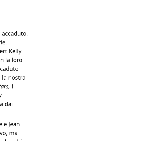
 accaduto,
ie.
rt Kelly
n la loro
accaduto
 la nostra
Wars,
i
y
a dai
e e Jean
ivo, ma