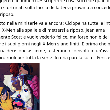
gerete il numero #5 scoprirete cosa succede quando
ù sfortunati sulla faccia della terra provano a conced
 riposo.
o nella miniserie vale ancora: Ciclope ha tutte le int
li X-Men alle spalle e di mettersi a riposo. Jean ama
nte Scott e vuole vederlo felice, ma forse non è del
e i suoi giorni negli X-Men siano finiti. E prima che
na decisione assieme, resteranno coinvolti in un’avv
loro ruoli per tutta la serie. In una parola sola... Fenice