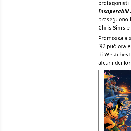
protagonisti 
Insuperabili
proseguono le
Chris Sims
e
Promossa a se
'92
può ora e
di Westcheste
alcuni dei lo