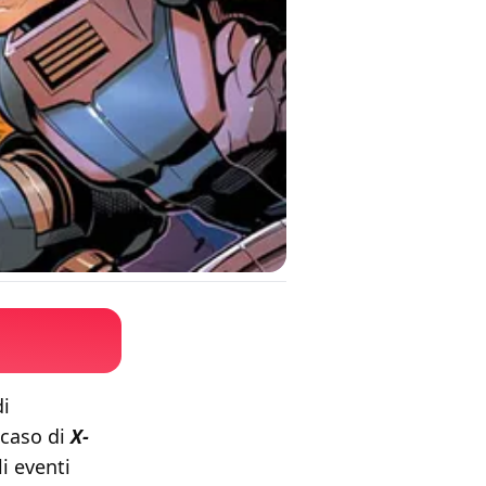
di
 caso di
X-
li eventi