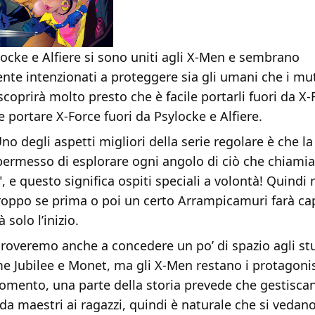
locke e Alfiere si sono uniti agli X-Men e sembrano
te intenzionati a proteggere sia gli umani che i mu
coprirà molto presto che è facile portarli fuori da X-
 portare X-Force fuori da Psylocke e Alfiere.
no degli aspetti migliori della serie regolare è che la
 permesso di esplorare ogni angolo di ciò che chiami
, e questo significa ospiti speciali a volontà! Quindi
troppo se prima o poi un certo Arrampicamuri farà cap
 solo l’inizio.
roveremo anche a concedere un po’ di spazio agli stu
e Jubilee e Monet, ma gli X-Men restano i protagonis
momento, una parte della storia prevede che gestiscan
da maestri ai ragazzi, quindi è naturale che si vedano