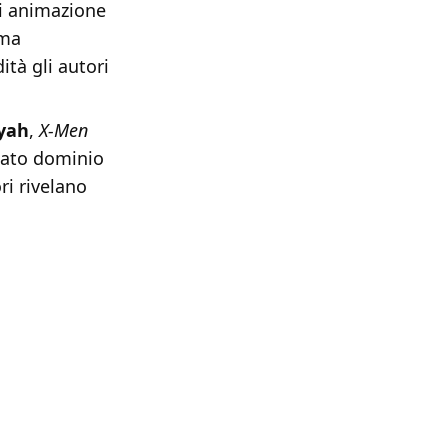
 di animazione
 ma
tà gli autori
syah
,
X-Men
itato dominio
ri rivelano