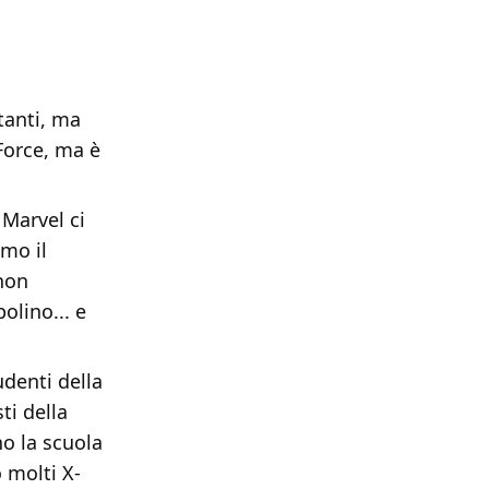
tanti, ma
Force, ma è
 Marvel ci
amo il
 non
olino... e
denti della
ti della
o la scuola
 molti X-