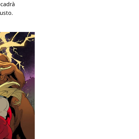
ccadrà
usto.