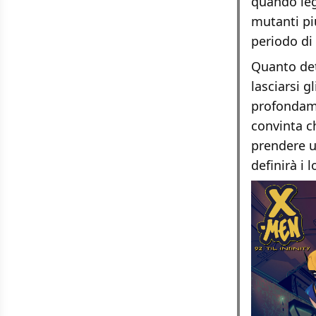
quando leg
mutanti pi
periodo di
Quanto dett
lasciarsi g
profondame
convinta ch
prendere u
definirà i 