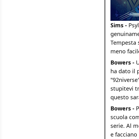
Sims -
Psy
genuinamen
Tempesta s
meno facile
Bowers -
U
ha dato il
"92niverse"
stupitevi 
questo sarà
Bowers -
P
scuola com
serie. Al 
e facciano 