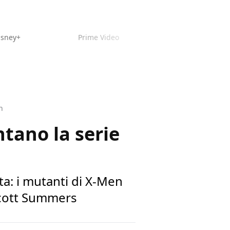
isney+
Prime Video
n
tano la serie
a: i mutanti di X-Men
 Scott Summers