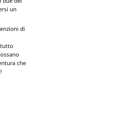
 due dei
ersi un
enzioni di
 tutto
 possano
entura che
!