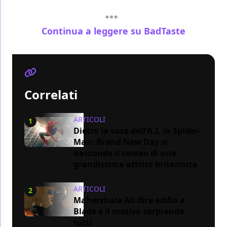
Continua a leggere su BadTaste
Correlati
ARTICOLI
1
Dietro la voce dell'A.I. in Spider-
Man: Brand New Day si
nasconde il cameo di una
grandissima attrice britannica
ARTICOLI
2
Mahershala Ali dice addio a
Blade e il motivo sorprende
tutti