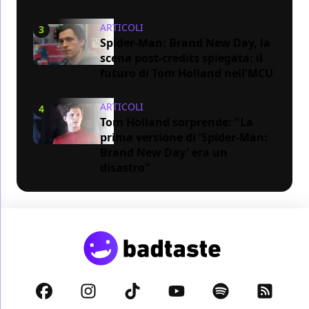
ARTICOLI
3
Spider-Man: Brand New Day, la
scena post-credits spiegata: il
futuro di Tom Holland nell'MCU
ARTICOLI
4
Tom Holland sorprende: "La
prima versione di 'Spider-Man:
Brand New Day' era un
disastro"