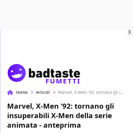
Recensioni
Format video
Marvel
Netflix
Disney+
Prime
X
FUMETTI
Home
Articoli
Marvel, X-Men '92: tornano gli insuperabili X-Men della serie animata - anteprima
Marvel, X-Men '92: tornano gli
insuperabili X-Men della serie
animata - anteprima