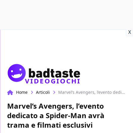
Recensioni
Format video
Marvel
Netflix
Disney+
Prime
X
VIDEOGIOCHI
Home
Articoli
Marvel’s Avengers, l’evento dedicato a Spider-Man avrà trama e filmati esclusivi
Marvel’s Avengers, l’evento
dedicato a Spider-Man avrà
trama e filmati esclusivi