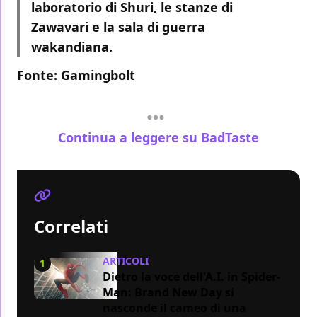
laboratorio di Shuri, le stanze di
Zawavari e la sala di guerra
wakandiana.
Fonte:
Gamingbolt
Continua a leggere su BadTaste
Correlati
ARTICOLI
1
Dietro la voce dell'A.I. in Spider-
Man: Brand New Day si
nasconde il cameo di una