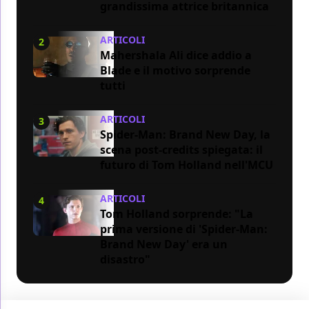
grandissima attrice britannica
ARTICOLI
2
Mahershala Ali dice addio a
Blade e il motivo sorprende
tutti
ARTICOLI
3
Spider-Man: Brand New Day, la
scena post-credits spiegata: il
futuro di Tom Holland nell'MCU
ARTICOLI
4
Tom Holland sorprende: "La
prima versione di 'Spider-Man:
Brand New Day' era un
disastro"