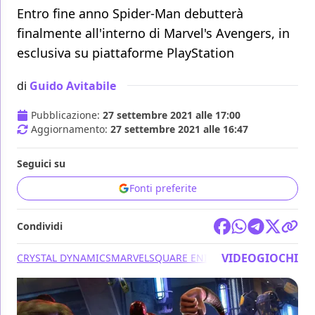
Entro fine anno Spider-Man debutterà
finalmente all'interno di Marvel's Avengers, in
esclusiva su piattaforme PlayStation
di
Guido Avitabile
Pubblicazione:
27 settembre 2021 alle 17:00
Aggiornamento:
27 settembre 2021 alle 16:47
Seguici su
Fonti preferite
Condividi
VIDEOGIOCHI
CRYSTAL DYNAMICS
MARVEL
SQUARE ENIX
MARVEL'S AVENGERS