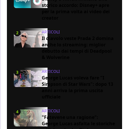
storico accordo: Disney+ apre
per la prima volta ai video dei
creator
ARTICOLI
2
Il diavolo veste Prada 2 domina
anche lo streaming: miglior
debutto dai tempi di Deadpool
& Wolverine
ARTICOLI
3
George Lucas voleva fare "I
Simpson di Star Wars": dopo 13
anni arriva la prima uscita
ufficiale
ARTICOLI
4
"Fatevene una ragione":
George Lucas asfalta le storiche