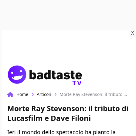
Recensioni
Format video
Marvel
Netflix
Disney+
Prime
X
TV
Home
Articoli
Morte Ray Stevenson: il tributo di Lucasfilm e Dave Filoni
Morte Ray Stevenson: il tributo di
Lucasfilm e Dave Filoni
Ieri il mondo dello spettacolo ha pianto la