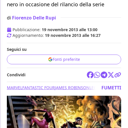
nero in occasione del rilancio della serie
di
Fiorenzo Delle Rupi
Pubblicazione:
19 novembre 2013 alle 13:00
Aggiornamento:
19 novembre 2013 alle 16:27
Seguici su
Fonti preferite
Condividi
FUMETTI
MARVEL
FANTASTIC FOUR
JAMES ROBINSON
LEONARD KIRK
PANI