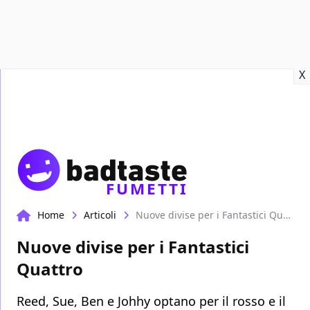
Recensioni
Format video
Marvel
Netflix
Disney+
Prime
X
FUMETTI
Home
Articoli
Nuove divise per i Fantastici Quattro
Nuove divise per i Fantastici
Quattro
Reed, Sue, Ben e Johhy optano per il rosso e il