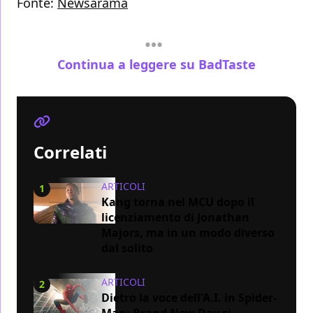
Fonte:
Newsarama
Continua a leggere su BadTaste
Correlati
ARTICOLI
1
Kang torna nel MCU dopo il
licenziamento di Jonathan
Majors, ma in un modo diverso
dal solito
ARTICOLI
2
Dietro la voce dell'A.I. in Spider-
Man: Brand New Day si