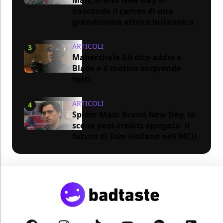
nasconde il cameo di una
grandissima attrice britannica
ARTICOLI
3
Mahershala Ali dice addio a
Blade e il motivo sorprende
tutti
ARTICOLI
4
Spider-Man: Brand New Day, la
scena post-credits spiegata: il
futuro di Tom Holland nell'MCU