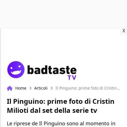
Recensioni
Format video
Marvel
Netflix
Disney+
Prime
X
TV
Home
Articoli
Il Pinguino: prime foto di Cristin Milioti dal set della serie tv
Il Pinguino: prime foto di Cristin
Milioti dal set della serie tv
Le riprese de Il Pinguino sono al momento in