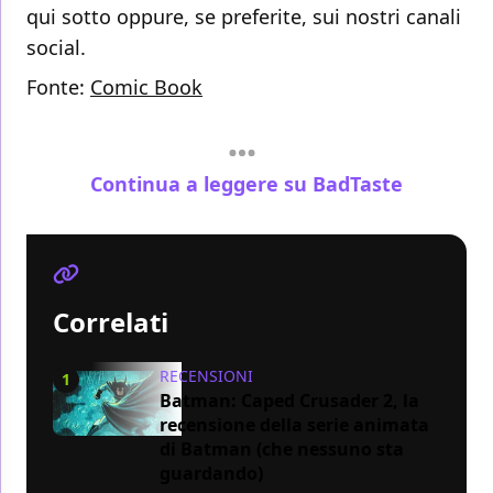
qui sotto oppure, se preferite, sui nostri canali
social.
Fonte:
Comic Book
Continua a leggere su BadTaste
Correlati
RECENSIONI
1
Batman: Caped Crusader 2, la
recensione della serie animata
di Batman (che nessuno sta
guardando)