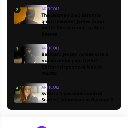
ARTICOLI
2
The Batman 2 e 3 saranno
girati insieme? James Gunn
mette fine al rumor su Matt
Reeves
ARTICOLI
3
Batman: Jensen Ackles sarà il
nuovo uomo pipistrello?
L'attore risponde ai leak in
merito
ARTICOLI
4
Svelato il possibile ruolo di
Scarlett Johansson in Batman 2