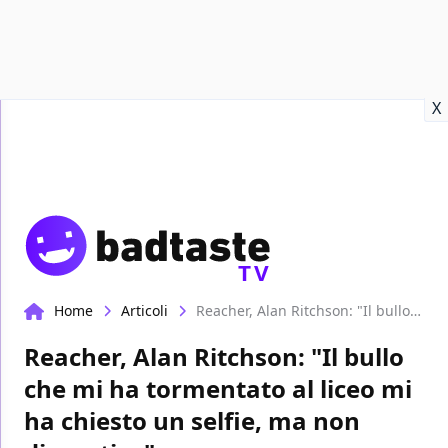
Recensioni
Format video
Marvel
Netflix
Disney+
Prime
X
TV
Home
Articoli
Reacher, Alan Ritchson: "Il bullo che mi ha tormentato al liceo mi ha chiesto un selfie, ma non dimentico"
Reacher, Alan Ritchson: "Il bullo
che mi ha tormentato al liceo mi
ha chiesto un selfie, ma non