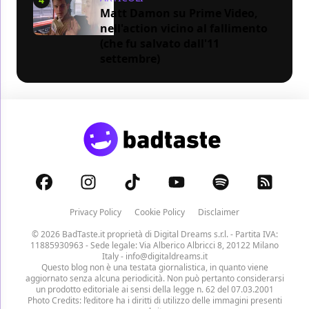
Matt Damon su Prime Video,
nell'action vicino al fallimento
(che fu salvato dall'11
settembre)
Privacy Policy
Cookie Policy
Disclaimer
© 2026 BadTaste.it proprietà di
Digital Dreams s.r.l.
- Partita IVA:
11885930963 - Sede legale: Via Alberico Albricci 8, 20122 Milano
Italy -
info@digitaldreams.it
Questo blog non è una testata giornalistica, in quanto viene
aggiornato senza alcuna periodicità. Non può pertanto considerarsi
un prodotto editoriale ai sensi della legge n. 62 del 07.03.2001
Photo Credits: l’editore ha i diritti di utilizzo delle immagini presenti