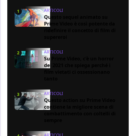
ARTICOLI
1
Questo sequel animato su
Prime Video è così potente da
ridefinire il concetto di film di
supereroi
ARTICOLI
2
Su Prime Video, c'è un horror
del 2021 che spiega perché i
film vietati ci ossessionano
tanto
ARTICOLI
3
Questo action su Prime Video
contiene la migliore scena di
combattimento con coltelli di
sempre
ARTICOLI
4