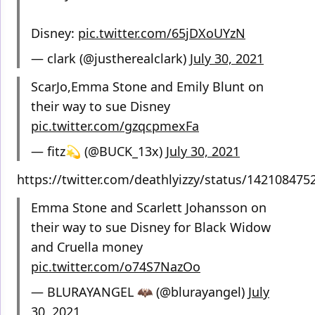
Disney:
pic.twitter.com/65jDXoUYzN
— clark (@justherealclark)
July 30, 2021
ScarJo,Emma Stone and Emily Blunt on
their way to sue Disney
pic.twitter.com/gzqcpmexFa
— fitz💫 (@BUCK_13x)
July 30, 2021
https://twitter.com/deathlyizzy/status/14210847
Emma Stone and Scarlett Johansson on
their way to sue Disney for Black Widow
and Cruella money
pic.twitter.com/o74S7NazOo
— BLURAYANGEL 🦇 (@blurayangel)
July
30, 2021