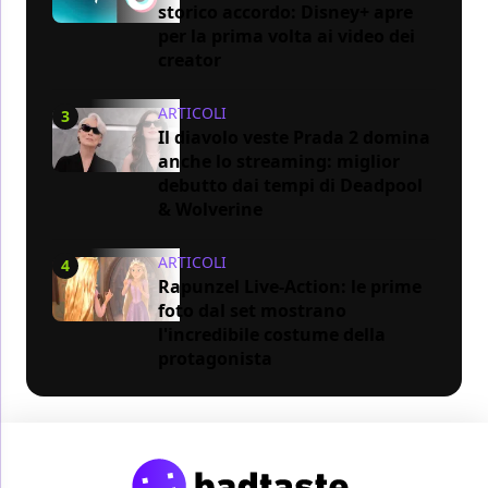
storico accordo: Disney+ apre
per la prima volta ai video dei
creator
ARTICOLI
3
Il diavolo veste Prada 2 domina
anche lo streaming: miglior
debutto dai tempi di Deadpool
& Wolverine
ARTICOLI
4
Rapunzel Live-Action: le prime
foto dal set mostrano
l'incredibile costume della
protagonista