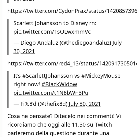
https://twitter.com/CydonPrax/status/142085739
Scarlett Johansson to Disney rn:
pic.twitter.com/1sOLwxmmVc
— Diego Andaluz (@thediegoandaluz)
July
30, 2021
https://twitter.com/red4_13/status/14209173050
It’s
#ScarlettJohansson
vs
#MickeyMouse
right now!
#BlackWidow
pic.twitter.com/t1N8bWn3Pu
— Fi𝕏8’d (@thefix8d)
July 30, 2021
Cosa ne pensate? Ditecelo nei commenti! Vi
ricordiamo che oggi alle 11.30 su Twitch
parleremo della questione durante una