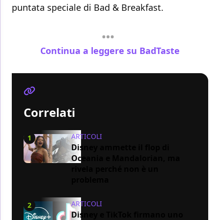
puntata speciale di Bad & Breakfast.
Continua a leggere su BadTaste
Correlati
ARTICOLI
1
Disney ammette il flop di
Oceania e Mandalorian, ma
rivela perché non è un
problema
ARTICOLI
2
Disney e TikTok firmano uno