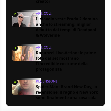
creator
ARTICOLI
2
Il diavolo veste Prada 2 domina
anche lo streaming: miglior
debutto dai tempi di Deadpool
& Wolverine
ARTICOLI
3
Rapunzel Live-Action: le prime
foto dal set mostrano
l'incredibile costume della
protagonista
RECENSIONI
4
Spider-Man: Brand New Day, la
recensione: il ragno e New York
sono finalmente una cosa sola