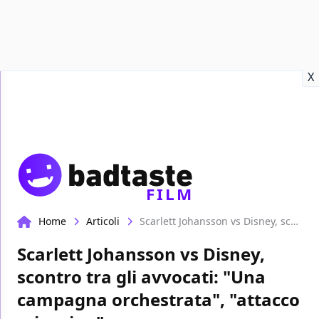
Recensioni
Format video
Marvel
Netflix
Disney+
Prime
X
FILM
Home
Articoli
Scarlett Johansson vs Disney, scontro tra gli avvocati: "Una campagna orchestrata", "attacco misogino"
Scarlett Johansson vs Disney,
scontro tra gli avvocati: "Una
campagna orchestrata", "attacco