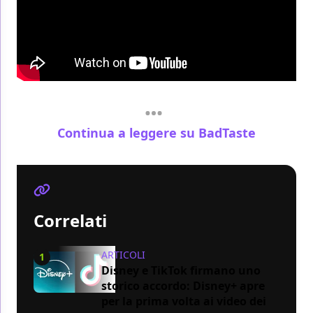
Continua a leggere su BadTaste
Correlati
ARTICOLI
1
Disney e TikTok firmano uno
storico accordo: Disney+ apre
per la prima volta ai video dei