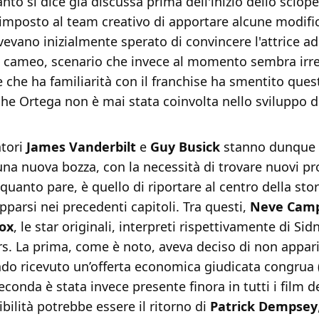
nto si dice già discussa prima dell'inizio dello sciope
 imposto al team creativo di apportare alcune modific
avevano inizialmente sperato di convincere l'attrice a
 cameo, scenario che invece al momento sembra irrea
e che ha familiarità con il franchise ha smentito quest
he Ortega non è mai stata coinvolta nello sviluppo 
atori
James
Vanderbilt
e
Guy
Busick
stanno dunque 
na nuova bozza, con la necessità di trovare nuovi pr
 quanto pare, è quello di riportare al centro della stor
parsi nei precedenti capitoli. Tra questi,
Neve Camp
ox
, le star originali, interpreti rispettivamente di Si
s. La prima, come è noto, aveva deciso di non appar
ndo ricevuto un’offerta economica giudicata congrua 
seconda è stata invece presente finora in tutti i film de
ibilità potrebbe essere il ritorno di
Patrick Dempsey