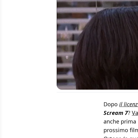
Dopo
il lice
Scream 7
?
Va
anche prima d
prossimo film