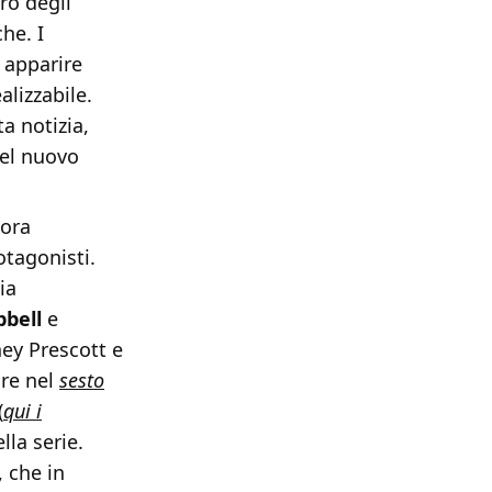
ro degli
he. I
d apparire
lizzabile.
a notizia,
del nuovo
ora
otagonisti.
ia
bell
e
dney Prescott e
ire nel
sesto
(
qui i
lla serie.
, che in