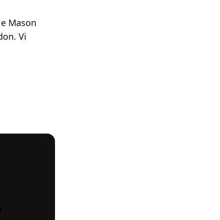
 e Mason
don. Vi
m