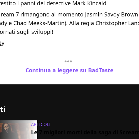
estito i panni del detective Mark Kincaid.
Scream 7 rimangono al momento Jasmin Savoy Brown
dy e Chad Meeks-Martin). Alla regia Christopher Lan
rnati sugli sviluppi!
ty
Continua a leggere su BadTaste
ti
ARTICOLI
Le 7 migliori morti della saga di Screa