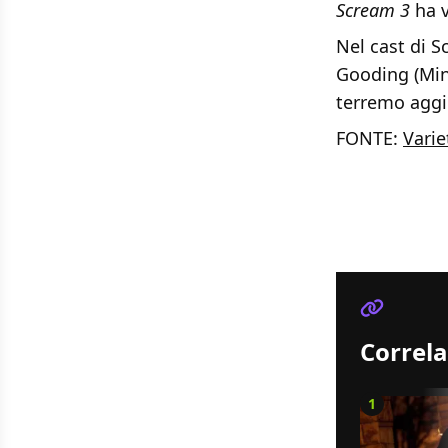
Scream 3
ha v
Nel cast di 
Gooding (Min
terremo aggio
FONTE:
Varie
Correla
1