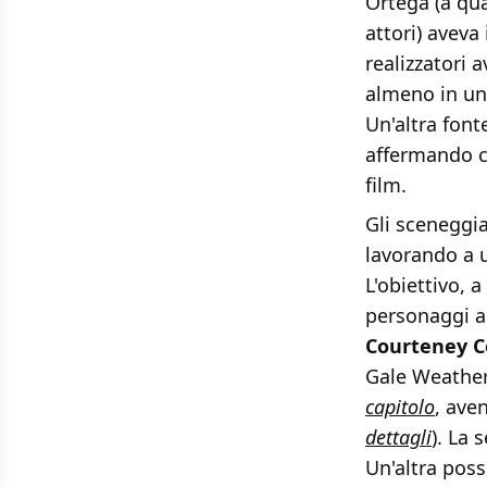
Ortega (a qua
attori) aveva
realizzatori 
almeno in un
Un'altra font
affermando c
film.
Gli sceneggi
lavorando a u
L'obiettivo, a
personaggi ap
Courteney C
Gale Weather
capitolo
, ave
dettagli
). La 
Un'altra poss