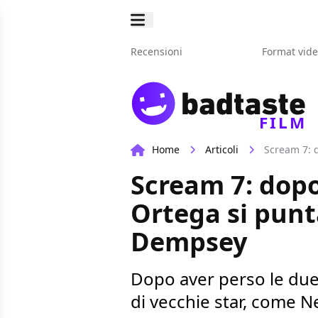
Recensioni
Format vid
FILM
Home
Articoli
Scream 7: d
Scream 7: dopo
Ortega si punt
Dempsey
Dopo aver perso le due 
di vecchie star, come 