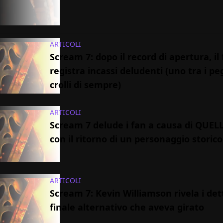
ARTICOLI
Scream 7: dopo il record di apertura, il 
registra incassi deludenti (uno tra i pe
crolli di sempre)
ARTICOLI
Scream 7 delude i fan a causa di QUEL
con il ritorno di un personaggio storico
ARTICOLI
Scream 7: Kevin Williamson rivela i dett
finale alternativo che aveva girato