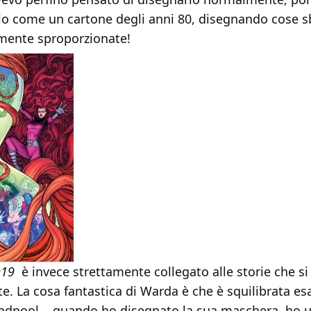
lo come un cartone degli anni 80, disegnando cose s
mente sproporzionate!
#19
è invece strettamente collegato alle storie che s
te. La cosa fantastica di Warda è che è squilibrata e
dpool... quando ho disegnato la sua maschera, ho us