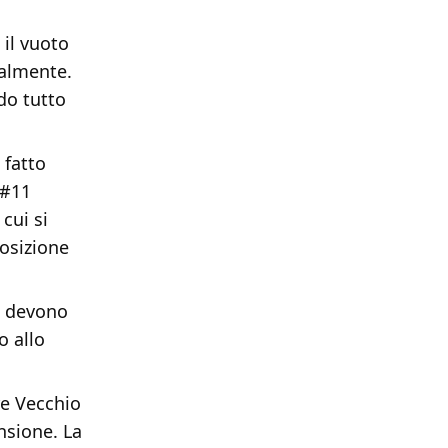
 il vuoto
ualmente.
do tutto
 fatto
 #11
cui si
osizione
ra devono
o allo
re Vecchio
nsione. La