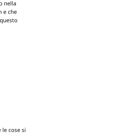
o nella
n e che
 questo
 le cose si