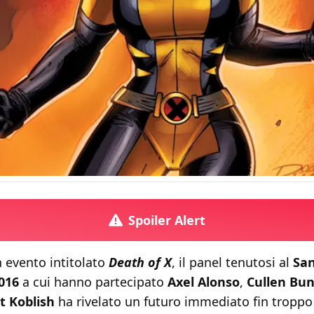
Spoiler Alert
 evento intitolato
Death of X
, il panel tenutosi al
San
2016
a cui hanno partecipato
Axel Alonso
,
Cullen Bu
t Koblish
ha rivelato un futuro immediato fin troppo