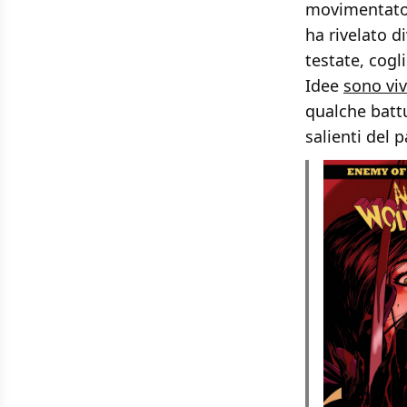
movimentato 
ha rivelato d
testate, cogl
Idee
sono viv
qualche battut
salienti del p