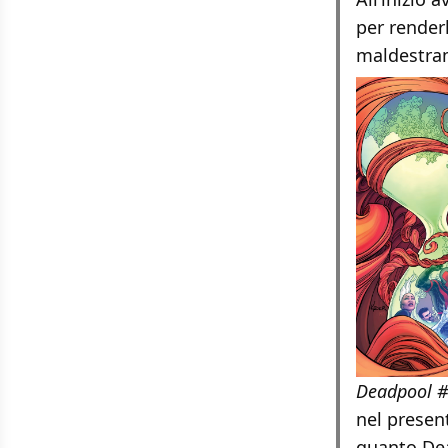
per render
maldestra
Deadpool 
nel presen
quanto Dea