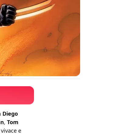
 Diego
nn
,
Tom
 vivace e