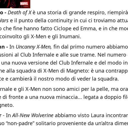
o -
Death of X
è una storia di grande respiro, riempirà
Wars
e il punto della continuity in cui ci troviamo att
 che fine hanno fatto Ciclope ed Emma, e in che mo
coinvolto gli X-Men e gli Inumani.
nn -
In
Uncanny X-Men,
fin dal primo numero abbiamo
lusioni al Club Infernale e alle sue trame. Nel numero
 una nuova versione del Club Infernale e del modo in 
e alla squadra di X-Men di Magneto: è una contrapp
te e cambierà il nostro modo di veder la squadra.
fernale e gli X-Men non sono amici per la pelle, ma o
 di fronte a una nuova minaccia... legata a doppio fil
gneto.
r
- In
All-New Wolverine
abbiamo visto Laura incontra
suo “non-padre” solitario proveniente da un’altra dime