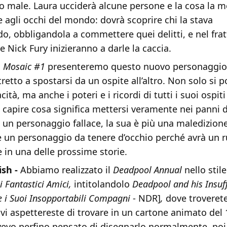
 male. Laura ucciderà alcune persone e la cosa la m
e agli occhi del mondo: dovrà scoprire chi la stava
do, obbligandola a commettere quei delitti, e nel fr
 Nick Fury inizieranno a darle la caccia.
n
Mosaic #1
presenteremo questo nuovo personaggio 
retto a spostarsi da un ospite all’altro. Non solo si p
cità, ma anche i poteri e i ricordi di tutti i suoi ospiti
i capire cosa significa mettersi veramente nei panni 
è un personaggio fallace, la sua è più una maledizion
 un personaggio da tenere d’occhio perché avrà un 
 in una delle prossime storie.
ish -
Abbiamo realizzato il
Deadpool Annual
nello stil
i Fantastici Amici,
intitolandolo
Deadpool and his Insuf
 i Suoi Insopportabili Compagni
- NDR]
,
dove troverete
 vi aspettereste di trovare in un cartone animato del 
 avevo perfino pensato di disegnarlo normalmente, po