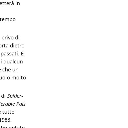
etterà in
attempo
privo di
orta dietro
 passati. È
di qualcun
e che un
ruolo molto
e di
Spider-
ferable
Pals
 tutto
1983.
i ho optato