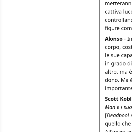
metteranno
cattiva luc
controllan
figure come
Alonso
- I
corpo, cost
le sue capa
in grado d
altro, ma 
dono. Ma è
importante
Scott Kobl
Man e i suo
[
Deadpool e
quello che
All’inizio