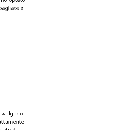
bagliate e
i svolgono
sattamente
ato il