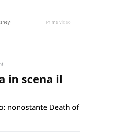
isney+
Prime Video
nti
 in scena il
ro: nonostante Death of