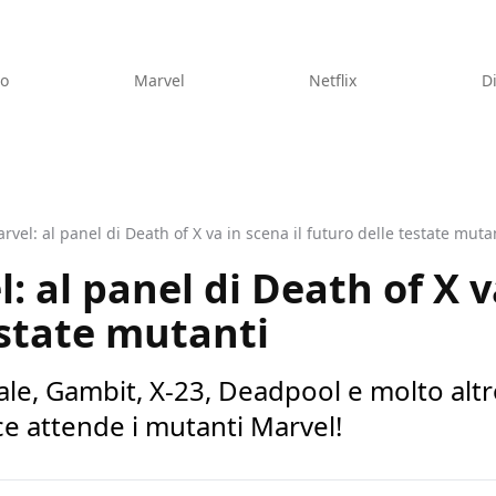
eo
Marvel
Netflix
D
vel: al panel di Death of X va in scena il futuro delle testate muta
 al panel di Death of X va
estate mutanti
ale, Gambit, X-23, Deadpool e molto alt
ce attende i mutanti Marvel!