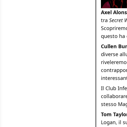
Axel Alons
tra
Secret 
Scopriremo
questo ha 
Cullen Bu
diverse al
riveleremo
contrappon
interessan
Il Club In
collaborare
stesso Ma
Tom Taylo
Logan, il 