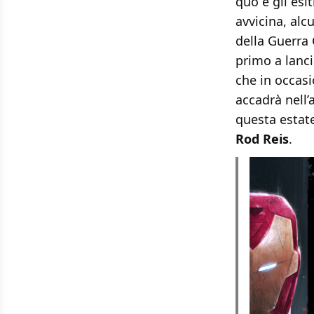
quo e gli esi
avvicina, alc
della Guerra 
primo a lanci
che in occas
accadrà nell
questa estat
Rod Reis
.