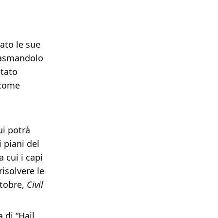
sato le sue
plasmandolo
etato
 come
ui potrà
 piani del
 cui i capi
risolvere le
ttobre,
Civil
a di “Hail