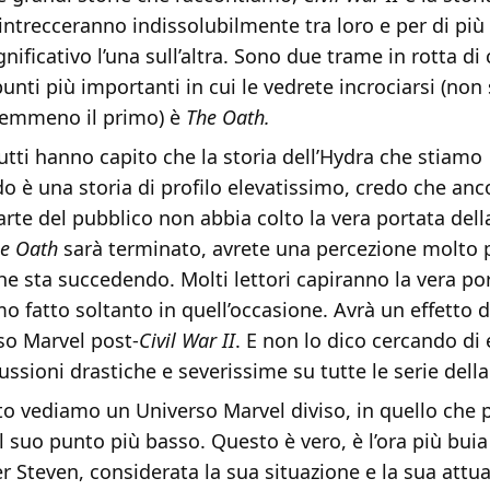
 intrecceranno indissolubilmente tra loro e per di pi
nificativo l’una sull’altra. Sono due trame in rotta di 
unti più importanti in cui le vedrete incrociarsi (non
 nemmeno il primo) è
The Oath.
utti hanno capito che la storia dell’Hydra che stiamo
o è una storia di profilo elevatissimo, credo che anc
rte del pubblico non abbia colto la vera portata dell
he Oath
sarà terminato, avrete una percezione molto p
he sta succedendo. Molti lettori capiranno la vera por
o fatto soltanto in quell’occasione. Avrà un effetto 
rso Marvel post-
Civil War II
. E non lo dico cercando di
ussioni drastiche e severissime su tutte le serie della
 vediamo un Universo Marvel diviso, in quello che 
 suo punto più basso. Questo è vero, è l’ora più buia 
r Steven, considerata la sua situazione e la sua attua