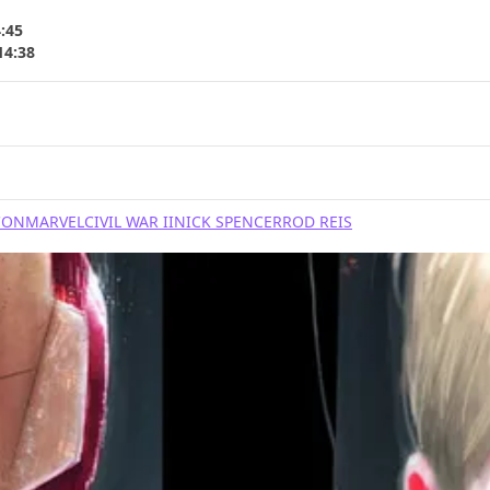
4:45
14:38
CON
MARVEL
CIVIL WAR II
NICK SPENCER
ROD REIS