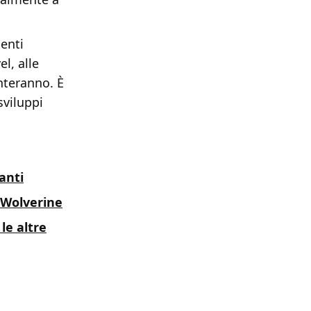
menti
l, alle
onteranno. È
sviluppi
anti
 Wolverine
le altre