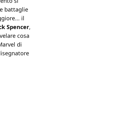
vento si
le battaglie
iore... il
ck Spencer
,
ivelare cosa
Marvel di
 disegnatore