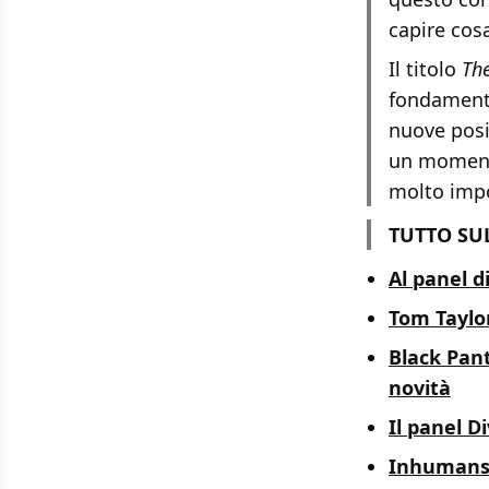
capire cosa
Il titolo
The
fondamenta
nuove posiz
un momento
molto impo
TUTTO SU
Al panel d
Tom Taylo
Black Pant
novità
Il panel D
Inhumans v