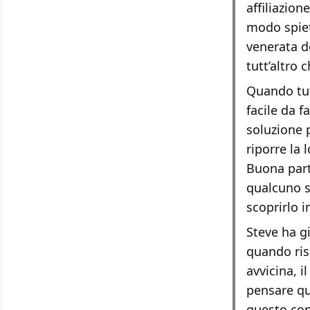
affiliazion
modo spiet
venerata d
tutt’altro 
Quando tut
facile da f
soluzione p
riporre la 
Buona parte
qualcuno sc
scoprirlo 
Steve ha g
quando risc
avvicina, i
pensare qu
questo conc