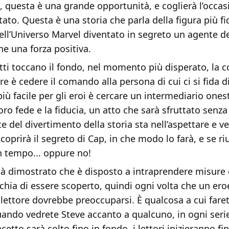
e, questa è una grande opportunità, e coglierà l’occas
ato. Questa è una storia che parla della figura più fi
ell’Universo Marvel diventato in segreto un agente de
che una forza positiva.
ti toccano il fondo, nel momento più disperato, la c
are è cedere il comando alla persona di cui ci si fida di
iù facile per gli eroi è cercare un intermediario onest
loro fede e la fiducia, un atto che sarà sfruttato senz
 del divertimento della storia sta nell’aspettare e v
oprirà il segreto di Cap, in che modo lo farà, e se ri
in tempo... oppure no!
ià dimostrato che è disposto a intraprendere misure 
hia di essere scoperto, quindi ogni volta che un eroe
l lettore dovrebbe preoccuparsi. È qualcosa a cui fare
ando vedrete Steve accanto a qualcuno, in ogni ser
etto sarà colto fino in fondo, i lettori inizieranno f