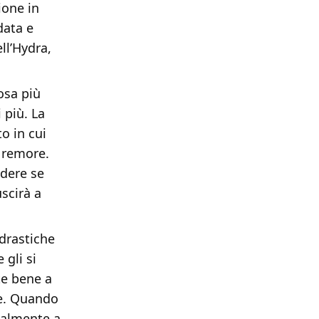
ione in
data e
ll’Hydra,
osa più
 più. La
o in cui
a remore.
edere se
uscirà a
drastiche
 gli si
te bene a
ie. Quando
inalmente a