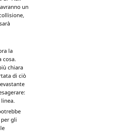
ù avranno un
collisione,
 sarà
ora la
a cosa.
iù chiara
tata di ciò
devastante
 esagerare:
 linea.
potrebbe
per gli
le