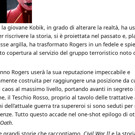
 la giovane Kobik, in grado di alterare la realtà, ha u
r riscrivere la storia, si è proiettata nel passato e, 
sse argilla, ha trasformato Rogers in un fedele e spi
to copertura al servizio del gruppo terroristico noto
nno Rogers userà la sua reputazione impeccabile e
mente costruita per raggiungere una posizione da c
 caos al massimo livello, portando avanti in segreto i
, il Teschio Rosso, proprio al tavolo delle trattative a
ni dell’attuale guerra tra supereroi si sono seduti per 
genze. Tutto questo accade nel one-shot epilogo di o
 Oath
.
 grandi storie che raccontiamo,
Civil War II
e la stori