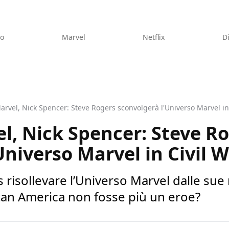
eo
Marvel
Netflix
D
rvel, Nick Spencer: Steve Rogers sconvolgerà l'Universo Marvel in 
l, Nick Spencer: Steve R
Universo Marvel in Civil W
risollevare l’Universo Marvel dalle sue m
itan America non fosse più un eroe?