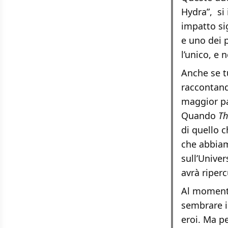
Hydra”, si
impatto sig
e uno dei p
l’unico, e
Anche se t
raccontand
maggior pa
Quando
T
di quello c
che abbiam
sull’Unive
avrà riperc
Al momento
sembrare il
eroi. Ma pe