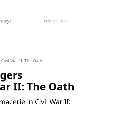
isney+
Prime Video
Civil War II: The Oath
ogers
ar II: The Oath
acerie in Civil War II: