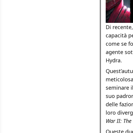
Di recente,
capacità pe
come se fo
agente sot
Hydra.
Quest’autu
meticolosa
seminare il
suo padrone
delle fazio
loro diver
War II: The
Queste due