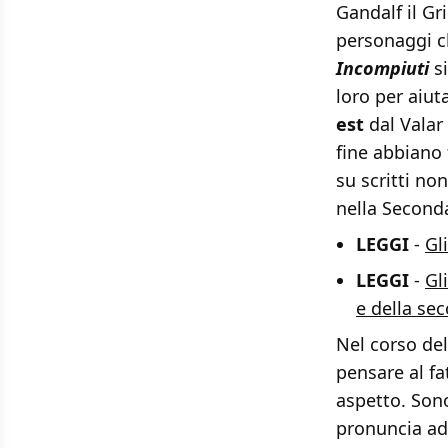
Gandalf il Gr
personaggi c
Incompiuti
si
loro per aiut
est
dal Valar
fine abbiano 
su scritti no
nella Seconda
LEGGI
-
Gl
LEGGI
-
Gl
e della se
Nel corso del
pensare al fa
aspetto. Sono
pronuncia add