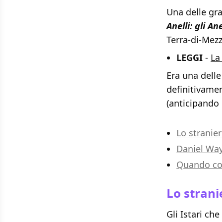
Una delle gr
Anelli: gli An
Terra-di-Mezz
LEGGI
-
La
Era una dell
definitivame
(anticipando 
Lo stranie
Daniel Way
Quando con
Lo strani
Gli Istari ch