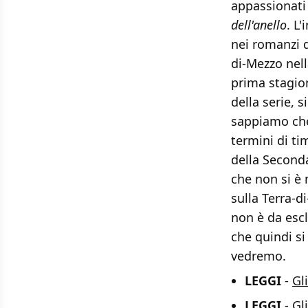
appassionati
dell'anello
. L
nei romanzi d
di-Mezzo nell
prima stagion
della serie, 
sappiamo che
termini di ti
della Seconda
che non si è
sulla Terra-d
non è da esc
che quindi si
vedremo.
LEGGI
-
Gl
LEGGI
-
Gl