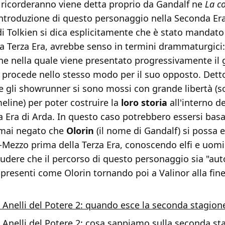
 ricorderanno viene detta proprio da Gandalf ne
La c
'introduzione di questo personaggio nella Seconda Er
i Tolkien si dica esplicitamente che è stato mandato 
a Terza Era, avrebbe senso in termini drammaturgici:
e nella quale viene presentato progressivamente il g
si procede nello stesso modo per il suo opposto. Dett
 gli showrunner si sono mossi con grande libertà (so
meline) per poter costruire la
loro storia
all'interno d
 Era di Arda. In questo caso potrebbero essersi basat
 mai negato che
Olorin
(il nome di Gandalf) si possa 
i-Mezzo prima della Terza Era, conoscendo elfi e uom
ludere che il percorso di questo personaggio sia "au
 presenti come Olorin tornando poi a Valinor alla fine 
i Anelli del Potere 2: quando esce la seconda stagion
i Anelli del Potere 2: cosa sappiamo sulla seconda st