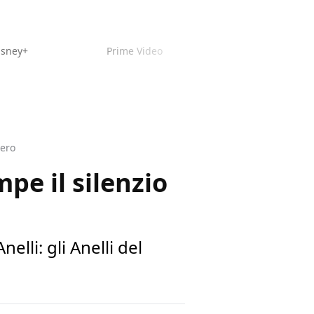
isney+
Prime Video
iero
pe il silenzio
lli: gli Anelli del