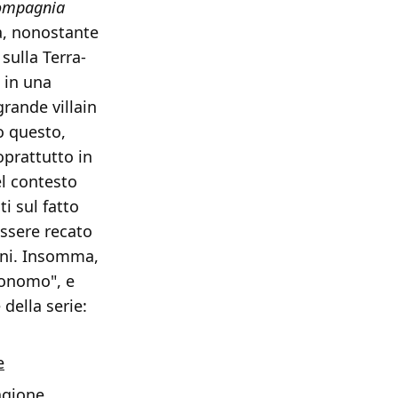
ompagnia
a, nonostante
sulla Terra-
 in una
rande villain
o questo,
prattutto in
el contesto
i sul fatto
essere recato
ini. Insomma,
tonomo", e
della serie:
e
agione