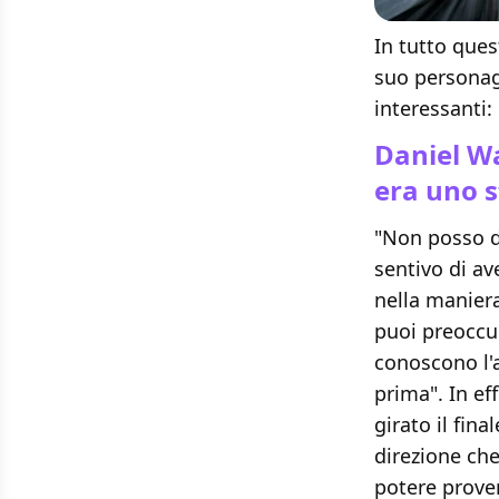
In tutto que
suo persona
interessanti:
Daniel Wa
era uno 
"Non posso d
sentivo di av
nella maniera
puoi preoccup
conoscono l'
prima". In ef
girato il fin
direzione ch
potere prove