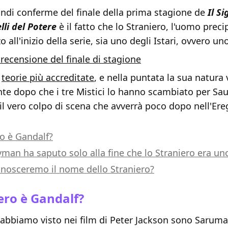
andi conferme del finale della prima stagione de
Il S
elli del Potere
è il fatto che lo Straniero, l'uomo preci
o all'inizio della serie, sia uno degli Istari, ovvero u
 recensione del finale di stagione
e
teorie più accreditate
, e nella puntata la sua natura 
nte dopo che i tre Mistici lo hanno scambiato per Sa
il vero colpo di scena che avverrà poco dopo nell'Ere
ro è Gandalf?
man ha saputo solo alla fine che lo Straniero era un
osceremo il nome dello Straniero?
ero è Gandalf?
e abbiamo visto nei film di Peter Jackson sono Saruma