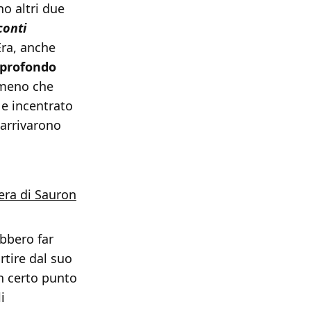
no altri due
conti
Era, anche
profondo
mmeno che
 e incentrato
 arrivarono
bera di Sauron
ebbero far
artire dal suo
un certo punto
i