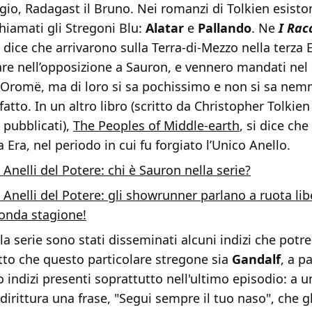
igio, Radagast il Bruno. Nei romanzi di Tolkien esisto
hiamati gli Stregoni Blu:
Alatar
e
Pallando
. Ne
I Rac
 dice che arrivarono sulla Terra-di-Mezzo nella terza 
are nell’opposizione a Sauron, e vennero mandati nel
 Oromë, ma di loro si sa pochissimo e non si sa ne
fatto. In un altro libro (scritto da Christopher Tolkien
n pubblicati),
The Peoples of Middle-earth
, si dice che
 Era, nel periodo in cui fu forgiato l’Unico Anello.
i Anelli del Potere: chi è Sauron nella serie?
i Anelli del Potere: gli showrunner parlano a ruota li
conda stagione!
la serie sono stati disseminati alcuni indizi che potr
tto che questo particolare stregone sia
Gandalf
, a p
 indizi presenti soprattutto nell'ultimo episodio: a 
irittura una frase, "Segui sempre il tuo naso", che gl