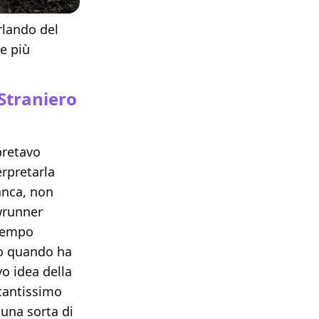
rlando del
te più
Straniero
pretavo
erpretarla
anca, non
wrunner
 tempo
lo quando ha
vo idea della
tantissimo
una sorta di