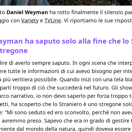
sto
Daniel
Weyman
ha rotto finalmente il silenzio pa
ggio con
Variety
e
TVLine
. Vi riportiamo le sue rispos
yman ha saputo solo alla fine che lo 
stregone
ire di averlo sempre saputo. In ogni scena che inter
ere tutte le informazioni di cui avevo bisogno per int
 più veritiera possibile. Quando inizi con una tela bi
arti troppo di ciò che succederà nel futuro. Gli sho
arco narrativo, io non devo saperlo per forza troppo
fetti, ha scoperto che lo Straniero è uno stregone so
ale: "Mi sono seduto ed ero sconvolto, perché non ave
e avremmo preso. Sapevo che era in grado di gestire 
niente dal mondo della natura, quindi doveva essere 