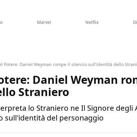
eo
Marvel
Netflix
D
del Potere: Daniel Weyman rompe il silenzio sull'identità dello Stran
 Potere: Daniel Weyman rom
ello Straniero
preta lo Straniero ne Il Signore degli Ane
o sull'identità del personaggio