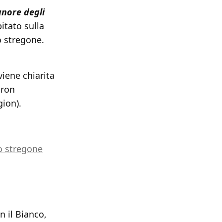
ignore degli
pitato sulla
no stregone.
viene chiarita
uron
gion).
o stregone
n il Bianco,