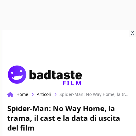
Recensioni
Format video
Marvel
Netflix
Disney+
Prime
X
FILM
Home
Articoli
Spider-Man: No Way Home, la trama, il cast e la data di uscita del film
Spider-Man: No Way Home, la
trama, il cast e la data di uscita
del film