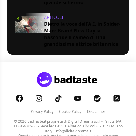
grande schermo
ARTICOLI
4
Dietro la voce dell'A.I. in Spider-
Man: Brand New Day si
nasconde il cameo di una
grandissima attrice britannica
Privacy Policy
Cookie Policy
Disclaimer
© 2026 BadTaste.it proprietà di
Digital Dreams s.r.l.
- Partita IVA:
11885930963 - Sede legale: Via Alberico Albricci 8, 20122 Milano
Italy -
info@digitaldreams.it
Questo blog non è una testata giornalistica, in quanto viene