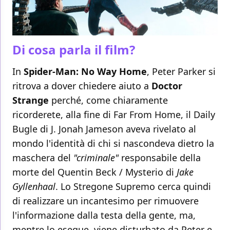
Di cosa parla il film?
In
Spider-Man: No Way Home
, Peter Parker si
ritrova a dover chiedere aiuto a
Doctor
Strange
perché, come chiaramente
ricorderete, alla fine di Far From Home, il Daily
Bugle di J. Jonah Jameson aveva rivelato al
mondo l'identità di chi si nascondeva dietro la
maschera del
"criminale"
responsabile della
morte del Quentin Beck / Mysterio di
Jake
Gyllenhaal
. Lo Stregone Supremo cerca quindi
di realizzare un incantesimo per rimuovere
l'informazione dalla testa della gente, ma,
mentre lo esegue, viene disturbato da Peter e