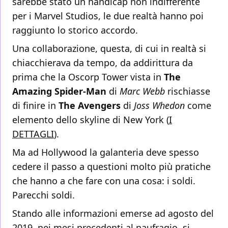
sarebbe stato un handicap non indifferente
per i Marvel Studios, le due realtà hanno poi
raggiunto lo storico accordo.
Una collaborazione, questa, di cui in realtà si
chiacchierava da tempo, da addirittura da
prima che la Oscorp Tower vista in
The
Amazing Spider-Man
di
Marc Webb
rischiasse
di finire in
The Avengers
di
Joss Whedon
come
elemento dello skyline di New York (
I
DETTAGLI
).
Ma ad Hollywood la galanteria deve spesso
cedere il passo a questioni molto più pratiche
che hanno a che fare con una cosa: i soldi.
Parecchi soldi.
Stando alle informazioni emerse ad agosto del
2019, nei mesi precedenti al naufragio, si