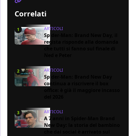
Correlati
ARTICOLI
1
Spider-Man: Brand New Day, il
regista risponde alla domanda
che tutti si fanno sul finale di
Ned e Peter
ARTICOLI
2
Spider-Man: Brand New Day
continua a riscrivere il box
office: è già il maggiore incasso
del 2026
ARTICOLI
3
A 7 anni in Spider-Man Brand
New Day: la storia del bambino
che dai social è arrivato sul