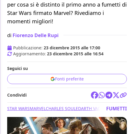
per cosa si è distinto il primo anno a fumetti di
Star Wars firmato Marvel? Rivediamo i
momenti migliori!
di
Fiorenzo Delle Rupi
Pubblicazione:
23 dicembre 2015 alle 17:00
Aggiornamento:
23 dicembre 2015 alle 16:54
Seguici su
Fonti preferite
Condividi
FUMETTI
STAR WARS
MARVEL
CHARLES SOULE
DARTH VADER
GREG RUCKA