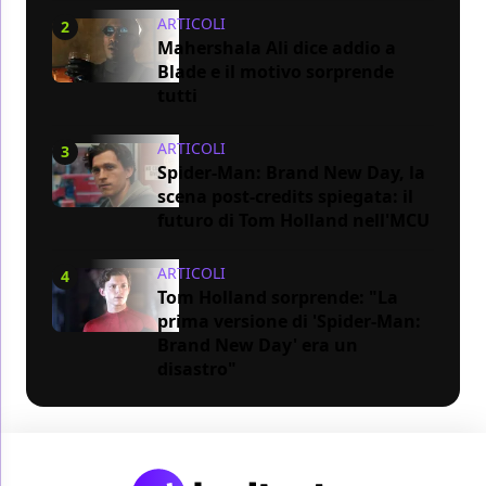
ARTICOLI
2
Mahershala Ali dice addio a
Blade e il motivo sorprende
tutti
ARTICOLI
3
Spider-Man: Brand New Day, la
scena post-credits spiegata: il
futuro di Tom Holland nell'MCU
ARTICOLI
4
Tom Holland sorprende: "La
prima versione di 'Spider-Man:
Brand New Day' era un
disastro"