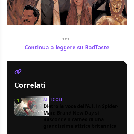
Continua a leggere su BadTaste
Correlati
ARTICOLI
1
Dietro la voce dell'A.I. in Spider-
Man: Brand New Day si
nasconde il cameo di una
grandissima attrice britannica