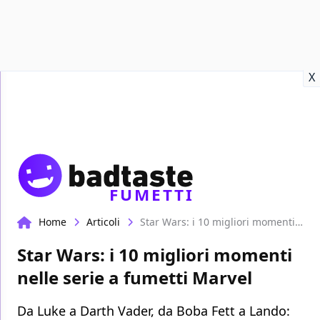
Recensioni
Format video
Marvel
Netflix
Disney+
Prime
X
FUMETTI
Home
Articoli
Star Wars: i 10 migliori momenti nelle serie a fumetti Marvel
Star Wars: i 10 migliori momenti
nelle serie a fumetti Marvel
Da Luke a Darth Vader, da Boba Fett a Lando: