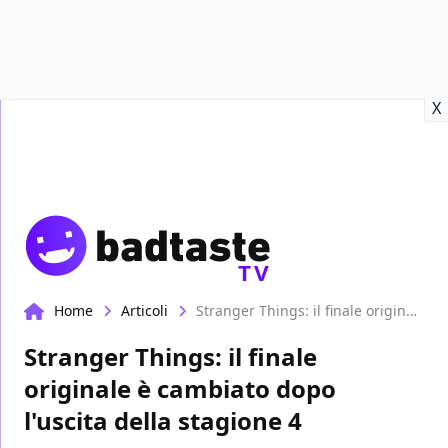
Recensioni
Format video
Marvel
Netflix
Disney+
Prime
X
TV
Home
Articoli
Stranger Things: il finale originale è cambiato dopo l'uscita della stagione 4
Stranger Things: il finale
originale è cambiato dopo
l'uscita della stagione 4