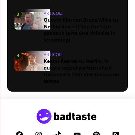
ARTICOLI
3
Questo film con Bruce Willis su
Netflix non è il flop che tutti
pensano (e ha una rivincita in
streaming)
ARTICOLI
4
Keanu Reeves su Netflix, in
questo sequel perfetto che il
franchise e i fan meritavano da
tempo