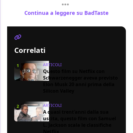
Continua a leggere su BadTaste
Correlati
ARTICOLI
1
Questo film su Netflix con
Schwarzenegger aveva previsto
Elon Musk 20 anni prima della
Silicon Valley
ARTICOLI
2
A quasi trent'anni dalla sua
uscita, questo film con Samuel
L. Jackson scala le classifiche
Netflix