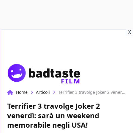
Recensioni
Format video
Marvel
Netflix
Disney+
Prime
X
FILM
Home
Articoli
Terrifier 3 travolge Joker 2 venerdì: sarà un weekend memorabile negli USA!
Terrifier 3 travolge Joker 2
venerdì: sarà un weekend
memorabile negli USA!