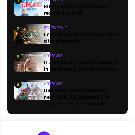
1
Buen Camino ha battuto il
record: e quindi?
EDITORIALI
2
Come si spiega il successo de Le
città di pianura
ARTICOLI
3
Il Gladiatore 2 vince il weekend
in Italia con 3.7 milioni di euro
ARTICOLI
4
Uno rosso vince il weekend
negli USA, Il Gladiatore 2 in
testa nel resto del mondo