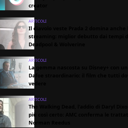
creator
ARTICOLI
Il diavolo veste Prada 2 domina anche 
streaming: miglior debutto dai tempi d
Deadpool & Wolverine
ARTICOLI
La gemma nascosta su Disney+ con un
Dafoe straordinario: il film che tutti 
vedere
ARTICOLI
The Walking Dead, l'addio di Daryl Dix
più così certo: AMC conferma le tratta
Norman Reedus