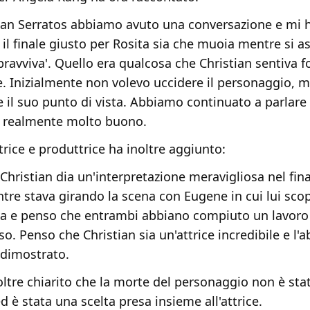
tian Serratos abbiamo avuto una conversazione e mi 
il finale giusto per Rosita sia che muoia mentre si a
opravviva'. Quello era qualcosa che Christian sentiva f
. Inizialmente non volevo uccidere il personaggio, m
e il suo punto di vista. Abbiamo continuato a parlare
o realmente molto buono.
rice e produttrice ha inoltre aggiunto:
Christian dia un'interpretazione meravigliosa nel fin
tre stava girando la scena con Eugene in cui lui sco
a e penso che entrambi abbiano compiuto un lavoro
o. Penso che Christian sia un'attrice incredibile e l'a
dimostrato.
oltre chiarito che la morte del personaggio non è st
 è stata una scelta presa insieme all'attrice.