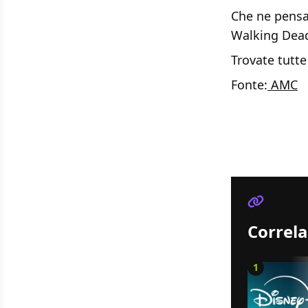
Che ne pensat
Walking Dea
Trovate tutte 
Fonte:
AMC
Correla
1