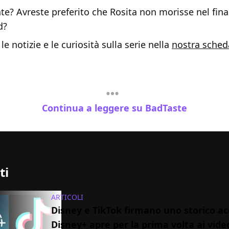
e? Avreste preferito che Rosita non morisse nel fina
d?
le notizie e le curiosità sulla serie nella
nostra sched
Continua a leggere su BadTaste
ti
ARTICOLI
Disney e TikTok firmano uno storico ac
Disney+ apre per la prima volta ai vide