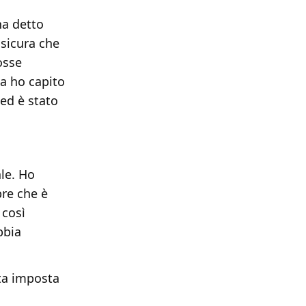
ha detto
ssicura che
osse
a ho capito
 ed è stato
ale. Ho
pre che è
 così
bbia
ata imposta