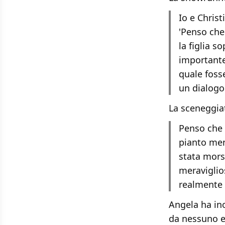
Io e Chris
'Penso che 
la figlia s
importante
quale foss
un dialog
La sceneggiat
Penso che 
pianto men
stata mors
meraviglios
realmente 
Angela ha in
da nessuno ed