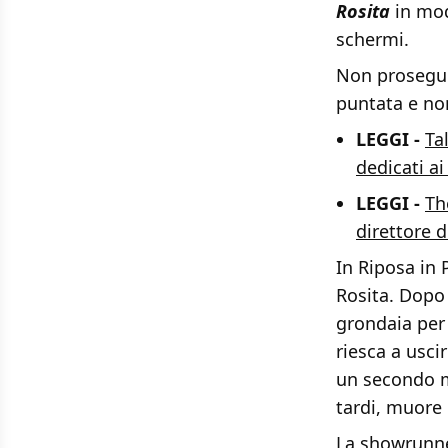
Rosita
in mod
schermi.
Non proseguit
puntata e non
LEGGI -
Ta
dedicati ai
LEGGI -
Th
direttore d
In Riposa in 
Rosita. Dopo 
grondaia per
riesca a uscir
un secondo m
tardi, muore
La showrunne