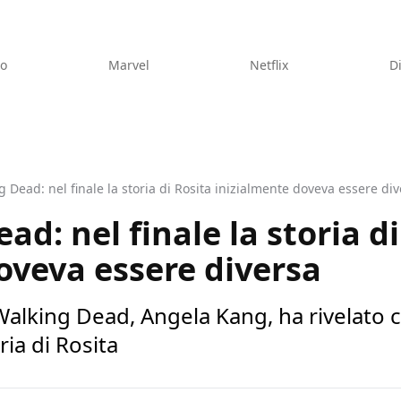
eo
Marvel
Netflix
D
 Dead: nel finale la storia di Rosita inizialmente doveva essere di
d: nel finale la storia di
oveva essere diversa
alking Dead, Angela Kang, ha rivelato 
ria di Rosita