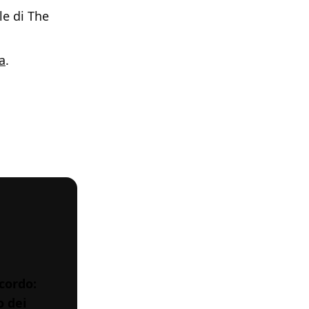
le di The
a
.
cordo:
o dei