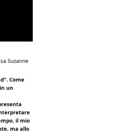
issa Suzanne
ead". Come
 in un
 presenta
interpretare
empo, il mio
nte, ma allo