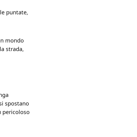
le puntate,
n un mondo
la strada,
anga
si spostano
ù pericoloso