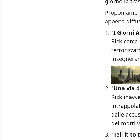
giorno la tra
Proponiamo le
appena diffu
"
I Giorni 
Rick cerca
terrorizzat
insegneran
"
Una via d
Rick inavv
intrappola
dalle accu
dei morti v
"
Tell it to