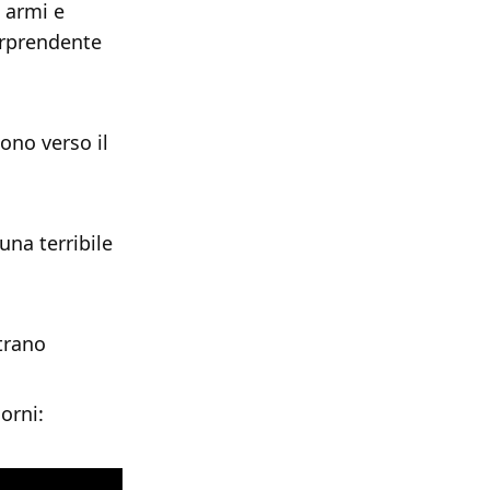
 armi e
sorprendente
ono verso il
una terribile
trano
orni: