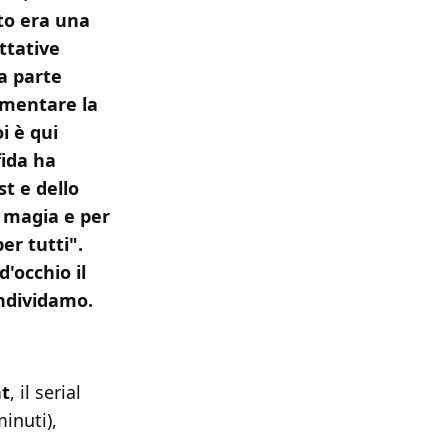
to era una
ttative
a parte
limentare la
i è qui
fida ha
st e dello
a magia e per
er tutti".
'occhio il
ondividamo.
t
, il serial
inuti),