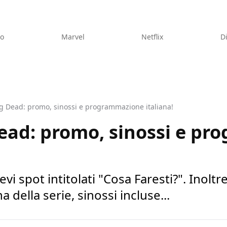
eo
Marvel
Netflix
D
g Dead: promo, sinossi e programmazione italiana!
ead: promo, sinossi e p
vi spot intitolati "Cosa Faresti?". Inoltre
della serie, sinossi incluse...