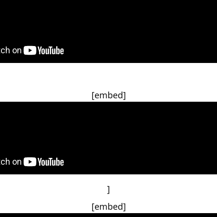
[embed]
]
[embed]