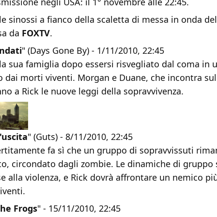
smissione negli USA: il 1° novembre alle 22:45.
 sinossi a fianco della scaletta di messa in onda del
sa da
FOXTV
.
Andati
" (Days Gone By) - 1/11/2010, 22:45
 la sua famiglia dopo essersi risvegliato dal coma i
o dai morti viventi. Morgan e Duane, che incontra sul
no a Rick le nuove leggi della sopravvivenza.
'uscita
" (Guts) - 8/11/2010, 22:45
ertitamente fa sì che un gruppo di sopravvissuti rim
to, circondato dagli zombie. Le dinamiche di gruppo 
se alla violenza, e Rick dovrà affrontare un nemico pi
iventi.
 the Frogs
" - 15/11/2010, 22:45