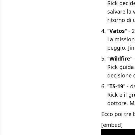
Rick decid
salvare la
ritorno di
"
Vatos
" - 
La mission
peggio. Ji
"
Wildfire
"
Rick guida 
decisione d
"
TS-19
" - 
Rick e il 
dottore. M
Ecco poi tre 
[embed]