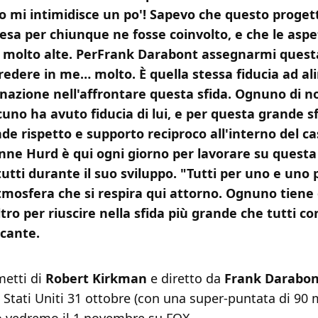
 mi intimidisce un po'! Sapevo che questo proget
sa per chiunque ne fosse coinvolto, e che le aspe
 molto alte. PerFrank Darabont assegnarmi quest
credere in me… molto. È quella stessa fiducia ad a
azione nell'affrontare questa sfida. Ognuno di no
uno ha avuto fiducia di lui, e per questa grande s
de rispetto e supporto reciproco all'interno del ca
Anne Hurd è qui ogni giorno per lavorare su quest
utti durante il suo sviluppo. "Tutti per uno e uno p
tmosfera che si respira qui attorno. Ognuno tiene d
ltro per riuscire nella sfida più grande che tutti c
icante.
metti di
Robert Kirkman
e diretto da
Frank Darabon
i Stati Uniti 31 ottobre (con una super-puntata di 90 m