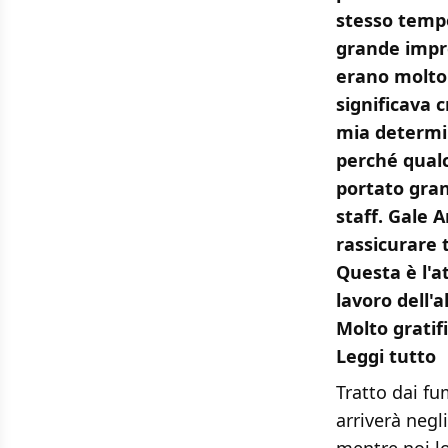
stesso tempo
grande impre
erano molto
significava 
mia determin
perché qualc
portato gran
staff. Gale 
rassicurare t
Questa è l'a
lavoro dell'a
Molto gratif
Leggi tutto
Tratto dai fu
arriverà negl