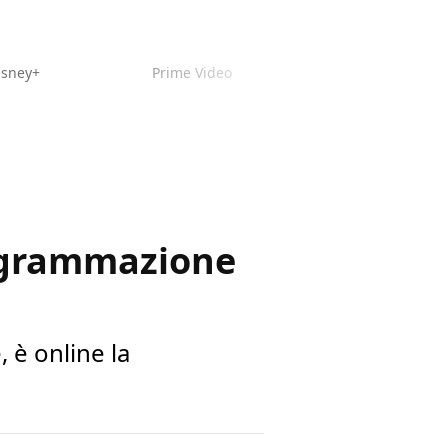
isney+
Prime Video
rogrammazione
, è online la