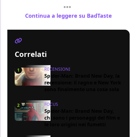
Continua a leggere su BadTaste
Correlati
RECENSIONI
1
Spider-Man: Brand New Day, la
recensione: il ragno e New York
sono finalmente una cosa sola
FOCUS
2
Spider-Man: Brand New Day,
chi sono i personaggi del film e
le loro origini nei fumetti