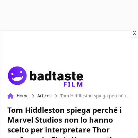
Recensioni
Format video
Marvel
Netflix
Disney+
Prime
X
FILM
Home
Articoli
Tom Hiddleston spiega perché i Marvel Studios non lo hanno scelto per interpretare Thor preferendo Chris Hemsworth
Tom Hiddleston spiega perché i
Marvel Studios non lo hanno
scelto per interpretare Thor