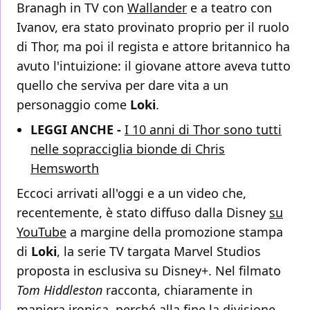
Branagh in TV con
Wallander
e a teatro con
Ivanov, era stato provinato proprio per il ruolo
di Thor, ma poi il regista e attore britannico ha
avuto l'intuizione: il giovane attore aveva tutto
quello che serviva per dare vita a un
personaggio come
Loki
.
LEGGI ANCHE -
I 10 anni di Thor sono tutti
nelle sopracciglia bionde di Chris
Hemsworth
Eccoci arrivati all'oggi e a un video che,
recentemente, è stato diffuso dalla Disney
su
YouTube
a margine della promozione stampa
di
Loki
, la serie TV targata Marvel Studios
proposta in esclusiva su Disney+. Nel filmato
Tom Hiddleston
racconta, chiaramente in
maniera ironica, perché alla fine la divisione