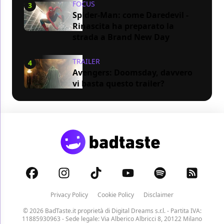
FOCUS
3
Spider-Man: come Daredevil -
Rinascita ha preparato la
strada a Brand New Day
TRAILER
4
Avengers: Doomsday, davvero
vi basta questo trailer?
Privacy Policy
Cookie Policy
Disclaimer
© 2026 BadTaste.it proprietà di
Digital Dreams s.r.l.
- Partita IVA:
11885930963 - Sede legale: Via Alberico Albricci 8, 20122 Milano