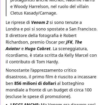
e Woody Harrelson, nel ruolo del villain
Cletus Kasady/Carnage.
Le riprese di
Venom 2
si sono tenute a
Londra e poi si sono spostate a San Francisco.
Il direttore della fotografia è Robert
Richardson, premio Oscar per
JFK
,
The
Aviator
e
Hugo Cabret
. La sceneggiatura,
ricordiamo, è stata scritta da Kelly Marcel con
il contributo di Tom Hardy.
Nonostante l’apprezzamento critico
disastroso, il primo film è riuscito a incassare
ben
856 milioni di dollari
al botteghino
mondiale a fronte di un budget di circa 100
(escluse le spese di promozione).
LEGGI ANCHE:
Ma Venom era davvero così