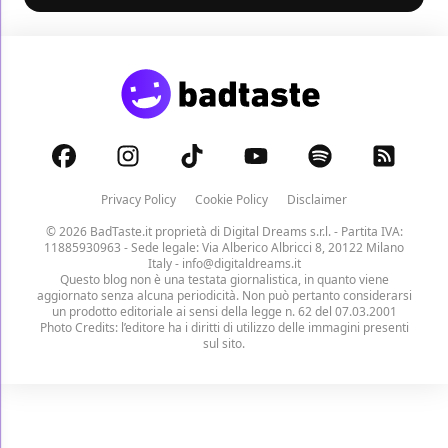
Privacy Policy
Cookie Policy
Disclaimer
© 2026 BadTaste.it proprietà di
Digital Dreams s.r.l.
- Partita IVA:
11885930963 - Sede legale: Via Alberico Albricci 8, 20122 Milano
Italy -
info@digitaldreams.it
Questo blog non è una testata giornalistica, in quanto viene
aggiornato senza alcuna periodicità. Non può pertanto considerarsi
un prodotto editoriale ai sensi della legge n. 62 del 07.03.2001
Photo Credits: l’editore ha i diritti di utilizzo delle immagini presenti
sul sito.