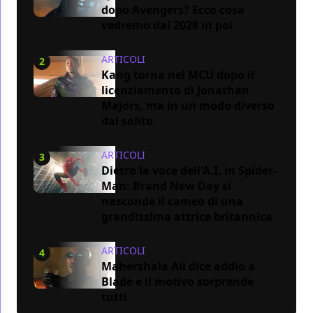
dopo Avengers? Ecco cosa
vedremo dal 2028 in poi
ARTICOLI
2
Kang torna nel MCU dopo il
licenziamento di Jonathan
Majors, ma in un modo diverso
dal solito
ARTICOLI
3
Dietro la voce dell'A.I. in Spider-
Man: Brand New Day si
nasconde il cameo di una
grandissima attrice britannica
ARTICOLI
4
Mahershala Ali dice addio a
Blade e il motivo sorprende
tutti