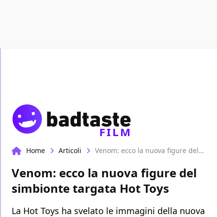
Recensioni
Format video
Marvel
Netflix
Disney+
Pri
FILM
Home
Articoli
Venom: ecco la nuova figure del simbionte targata Hot Toys
Venom: ecco la nuova figure del
simbionte targata Hot Toys
La Hot Toys ha svelato le immagini della nuova