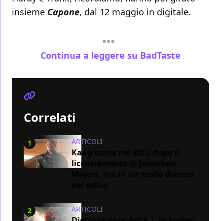
insieme
Capone
, dal 12 maggio in digitale.
Continua a leggere su BadTaste
Correlati
ARTICOLI
1
Kang torna nel MCU dopo il
licenziamento di Jonathan
Majors, ma in un modo diverso
dal solito
ARTICOLI
2
Dietro la voce dell'A.I. in Spider-