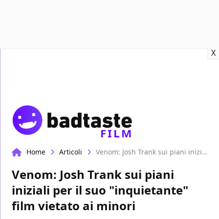
Recensioni
Format video
Marvel
Netflix
Disney+
Prime
X
FILM
Home
Articoli
Venom: Josh Trank sui piani iniziali per il suo "inquietante" film vietato ai minori
Venom: Josh Trank sui piani
iniziali per il suo "inquietante"
film vietato ai minori