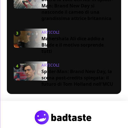
Man: Brand New Day si
nasconde il cameo di una
grandissima attrice britannica
ARTICOLI
3
Mahershala Ali dice addio a
Blade e il motivo sorprende
tutti
ARTICOLI
4
Spider-Man: Brand New Day, la
scena post-credits spiegata: il
futuro di Tom Holland nell'MCU