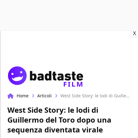
Recensioni
Format video
Marvel
Netflix
Disney+
Prime
X
FILM
Home
Articoli
West Side Story: le lodi di Guillermo del Toro dopo una sequenza diventata virale
West Side Story: le lodi di
Guillermo del Toro dopo una
sequenza diventata virale