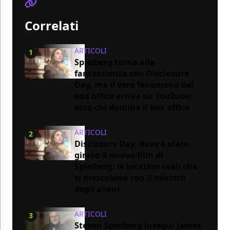
Correlati
ARTICOLI
1
Spielberg torna alla
fantascienza con Disclosure
Day, ma il vero fenomeno del
box office arriva da YouTube:
ecco chi domina il box office
ARTICOLI
2
Disclosure Day, dove è stato
girato il nuovo film di
Spielberg: le location reali che
si mescolano con il mistero
degli alieni
ARTICOLI
3
Steven Spielberg inseguì James