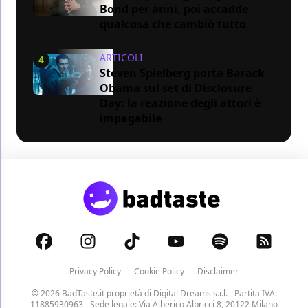
Bond per anni, poi accadde
qualcosa che cambiò tutto
ARTICOLI
4
Steven Spielberg porta Barack
Obama sul set di Disclosure
Day: la reazione degli attori è
impagabile
Privacy Policy
Cookie Policy
Disclaimer
© 2026 BadTaste.it proprietà di
Digital Dreams s.r.l.
- Partita IVA:
11885930963 - Sede legale: Via Alberico Albricci 8, 20122 Milano