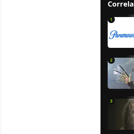
Correla
1
2
3