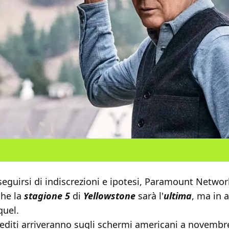
eguirsi di indiscrezioni e ipotesi, Paramount Networ
che la
stagione 5
di
Yellowstone
sarà l'
ultima
, ma in a
uel.
nediti arriveranno sugli schermi americani a novembr