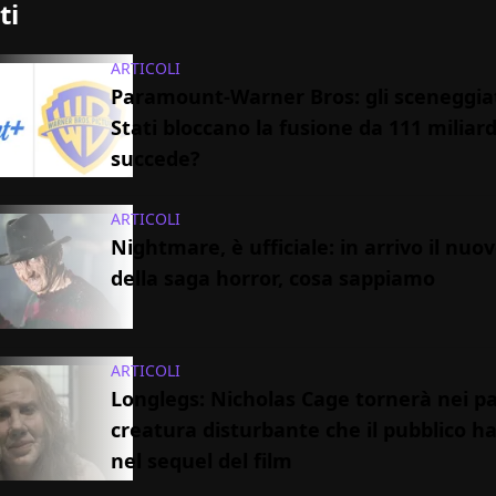
ti
ARTICOLI
Paramount-Warner Bros: gli sceneggiat
Stati bloccano la fusione da 111 miliard
succede?
ARTICOLI
Nightmare, è ufficiale: in arrivo il nuov
della saga horror, cosa sappiamo
ARTICOLI
Longlegs: Nicholas Cage tornerà nei pa
creatura disturbante che il pubblico h
nel sequel del film