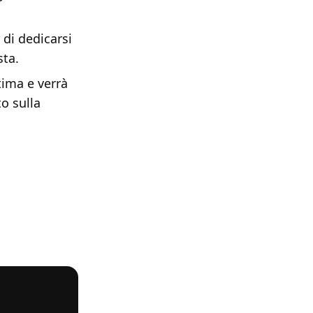
 di dedicarsi
sta.
tima e verrà
to sulla