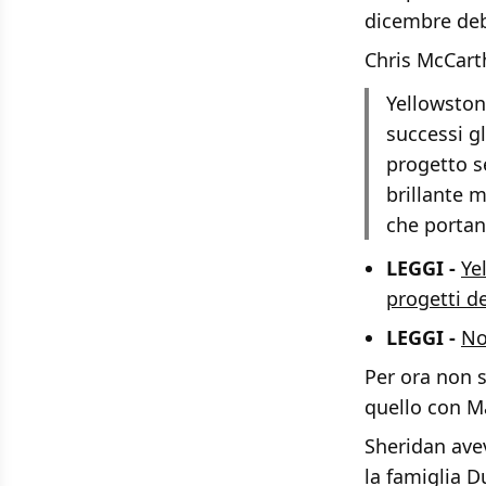
dicembre debu
Chris McCart
Yellowston
successi gl
progetto s
brillante m
che portan
LEGGI -
Ye
progetti de
LEGGI -
No
Per ora non s
quello con M
Sheridan avev
la famiglia D