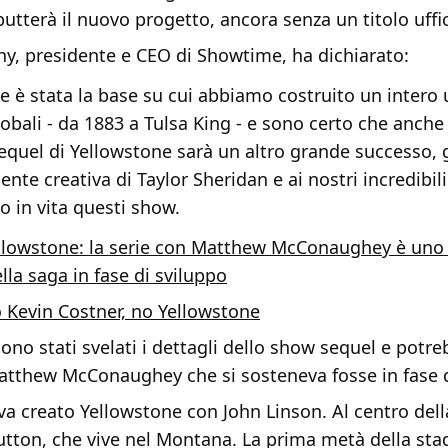
tterà il nuovo progetto, ancora senza un titolo uffic
hy, presidente e CEO di Showtime, ha dichiarato:
e è stata la base su cui abbiamo costruito un intero 
obali - da 1883 a Tulsa King - e sono certo che anche 
equel di Yellowstone sarà un altro grande successo, g
ente creativa di Taylor Sheridan e ai nostri incredibili
o in vita questi show.
llowstone: la serie con Matthew McConaughey è uno 
lla saga in fase di sviluppo
 Kevin Costner, no Yellowstone
ono stati svelati i dettagli dello show sequel e potr
atthew McConaughey che si sosteneva fosse in fase d
a creato Yellowstone con John Linson. Al centro dell
utton, che vive nel Montana. La prima metà della sta