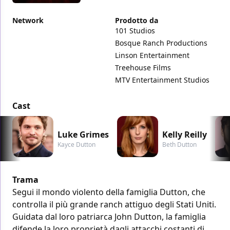
Network
Prodotto da
101 Studios
Bosque Ranch Productions
Linson Entertainment
Treehouse Films
MTV Entertainment Studios
Cast
Luke Grimes
Kelly Reilly
Kayce Dutton
Beth Dutton
Trama
Segui il mondo violento della famiglia Dutton, che
controlla il più grande ranch attiguo degli Stati Uniti.
Guidata dal loro patriarca John Dutton, la famiglia
difende la loro proprietà dagli attacchi costanti di