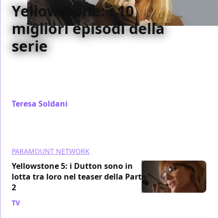
Yellowstone: i 10
migliori episodi della
serie
In vista dell'inizio della stagione 5B di Yellowstone,
che andrà in onda il 10 novembre su Paramount+,
facciamo il punto sui 10 migliori episodi.
Teresa Soldani
/ 31 ago 2024
PARAMOUNT NETWORK
Yellowstone 5: i Dutton sono in
lotta tra loro nel teaser della Parte
2
TV
/ 30 ago 2024