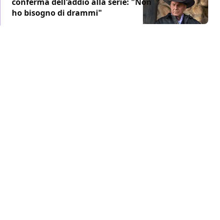
conferma dell'addio alla serie: "Non
ho bisogno di drammi"
TV
/ 25 giu 2024
PARAMOUNT+
Yellowstone: tutto ciò
che sappiamo sulla
stagione 5B
Ecco cosa sappiamo di concreto su Yellowstone 5B,