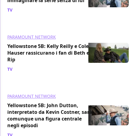
immaginare la serie senza di lui"
TV
/ 10 nov 2024
PARAMOUNT NETWORK
Yellowstone 5B: Kelly Reilly e Cole
Hauser rassicurano i fan di Beth e
Rip
TV
/ 09 nov 2024
PARAMOUNT NETWORK
Yellowstone 5B: John Dutton,
interpretato da Kevin Costner, sarà
comunque una figura centrale
negli episodi
TV
/ 06 nov 2024