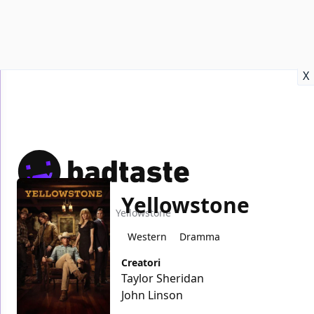
Recensioni
Format video
Marvel
Netflix
Disney+
Prime
X
Yellowstone
Home
TV
Yellowstone
Western
Dramma
Creatori
Taylor Sheridan
John Linson