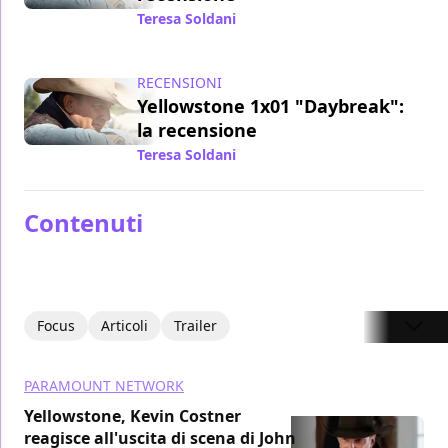
Teresa Soldani
/ 27 ago 2018
RECENSIONI
Yellowstone 1x01 "Daybreak":
la recensione
Teresa Soldani
/ 21 giu 2018
Contenuti
Focus
Articoli
Trailer
PARAMOUNT NETWORK
Yellowstone, Kevin Costner
reagisce all'uscita di scena di John