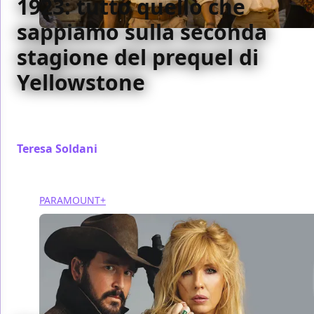
1923: tutto quello che
sappiamo sulla seconda
stagione del prequel di
Yellowstone
Con il destino dello Yellowstone appeso a un filo,
facciamo il punto sulla seconda stagione di 1923.
Teresa Soldani
/ 29 set 2024
PARAMOUNT+