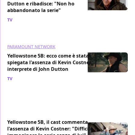
Dutton e ribadisce: "Non ho
abbandonato la serie"
TV
/ 13 nov 2024
PARAMOUNT NETWORK
Yellowstone 5B: ecco come è stata
spiegata l'assenza di Kevin Costner,
interprete di John Dutton
TV
/ 11 nov 2024
Yellowstone 5B, il cast commenta
l'assenza di Kevin Costner: "Difficile