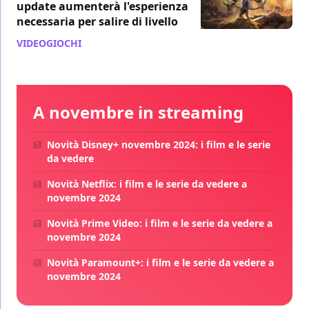
update aumenterà l'esperienza
necessaria per salire di livello
VIDEOGIOCHI
/ 04 mar 2021
A novembre in streaming
Novità Disney+ novembre 2024: i film e le serie
da vedere
Novità Netflix: i film e le serie da vedere a
novembre 2024
Novità Prime Video: i film e le serie da vedere a
novembre 2024
Novità Paramount+: i film e le serie da vedere a
novembre 2024