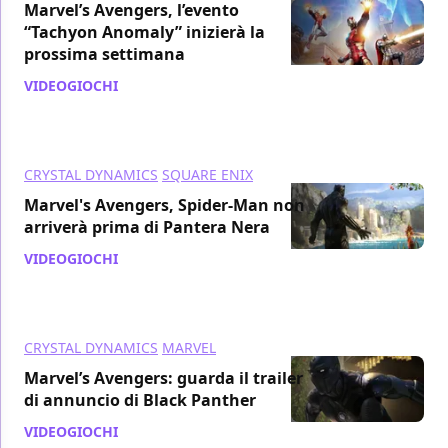
Marvel’s Avengers, l’evento
“Tachyon Anomaly” inizierà la
prossima settimana
VIDEOGIOCHI
/ 16 apr 2021
CRYSTAL DYNAMICS
SQUARE ENIX
Marvel's Avengers, Spider-Man non
arriverà prima di Pantera Nera
VIDEOGIOCHI
/ 19 mar 2021
CRYSTAL DYNAMICS
MARVEL
Marvel’s Avengers: guarda il trailer
di annuncio di Black Panther
VIDEOGIOCHI
/ 19 mar 2021