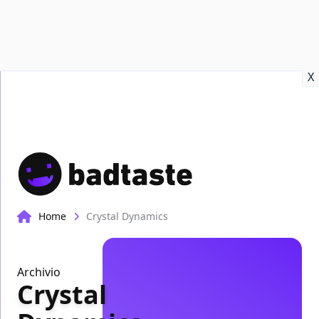
Recensioni
Format video
Marvel
Netflix
Disney+
Prime
X
Home
Crystal Dynamics
Archivio
Crystal