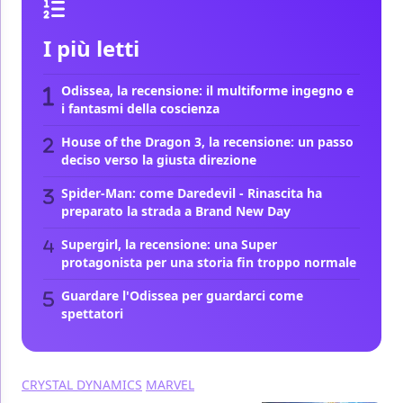
I più letti
Odissea, la recensione: il multiforme ingegno e
i fantasmi della coscienza
House of the Dragon 3, la recensione: un passo
deciso verso la giusta direzione
Spider-Man: come Daredevil - Rinascita ha
preparato la strada a Brand New Day
Supergirl, la recensione: una Super
protagonista per una storia fin troppo normale
Guardare l'Odissea per guardarci come
spettatori
CRYSTAL DYNAMICS
MARVEL